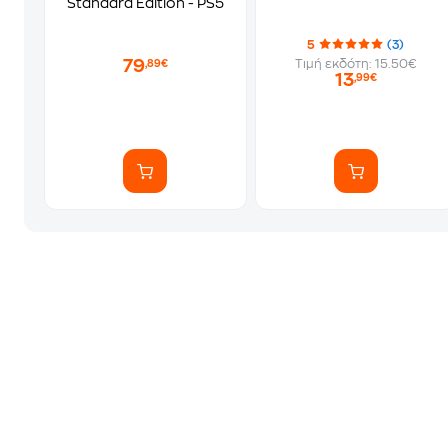
Standard Edition - PS5
5
(3)
79
Τιμή εκδότη: 15.50€
,89€
13
,99€