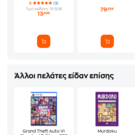
5
(3)
79
Τιμή εκδότη: 15.50€
,89€
13
,99€
Άλλοι πελάτες είδαν επίσης
Grand Theft Auto VI
Murdoku