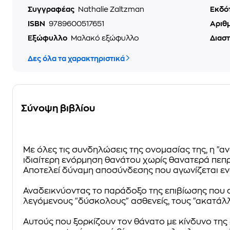
Συγγραφέας
Nathalie Zaltzman
Εκδό
ISBN
9789600517651
Αριθ
Εξώφυλλο
Μαλακό εξώφυλλο
Διασ
Δες όλα τα χαρακτηριστικά
Σύνοψη βιβλίου
Με όλες τις συνδηλώσεις της ονομασίας της, η
"α
ιδιαίτερη ενόρμηση θανάτου χωρίς θανατερά πεπρ
Αποτελεί δύναμη αποσύνδεσης που αγωνίζεται ενά
Αναδεικνύοντας το παράδοξο της επιβίωσης που 
λεγόμενους
"δύσκολους" ασθενείς, τους "ακατάλ
Αυτούς που ξορκίζουν τον θάνατο με κίνδυνο της