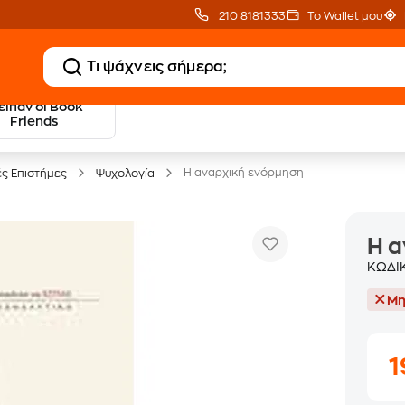
210 8181333
Το Wallet μου
 είπαν οι Book
20 € Public επιστροφή
Δωρεάν Μεταφορικ
Friends
με Snappi
με Public+ Delivery
Η αναρχική ενόρμηση
ές Επιστήμες
Ψυχολογία
Η α
ΚΩΔΙ
Μη