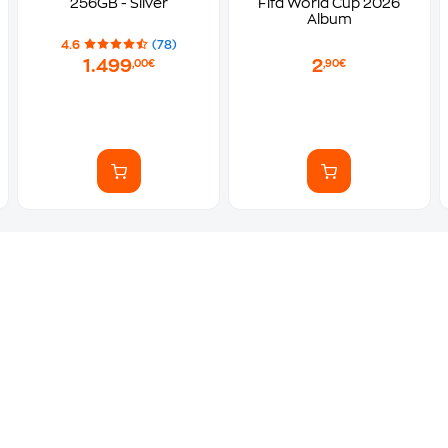
256GB - Silver
Fifa World Cup 2026
Album
4.6
(78)
1.499
2
,00€
,90€