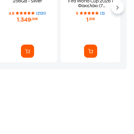
256GB - Silver
Fifa World Cup 2026 1
Φακελάκι (7
Αυτοκόλλητα)
4.8
(2121)
5
(3)
1.349
1
,00€
,30€