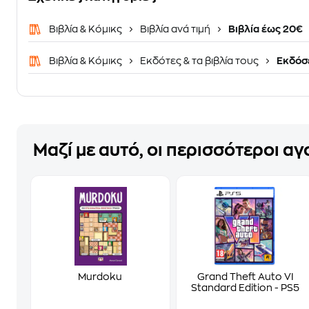
Βιβλία & Κόμικς
Βιβλία ανά τιμή
Βιβλία έως 20€
Βιβλία & Κόμικς
Εκδότες & τα βιβλία τους
Εκδόσε
Μαζί με αυτό, οι περισσότεροι α
Murdoku
Grand Theft Auto VI
Standard Edition - PS5