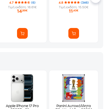
4.7
(6)
4.8
(346)
Τιμή εκδότη: 16.61€
Τιμή εκδότη: 15.50€
14
11
,99€
,40€
Apple iPhone 17 Pro
Panini Αυτοκόλλητα