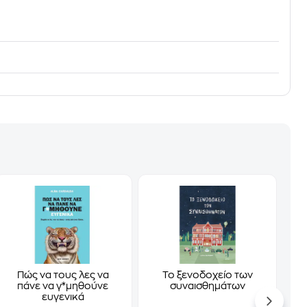
Πώς να τους λες να
Το ξενοδοχείο των
πάνε να γ*μηθούνε
συναισθημάτων
ευγενικά