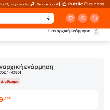
Εξέλιξη παραγγελίας
Service από 20'
Η αναρχική ενόρμηση
ά
Έλα στον κόσμο
των ηχητικών βιβλίων
ναρχική ενόρμηση
ΚΟΣ:
1443861
 Διαθέσιμο
19
,56€