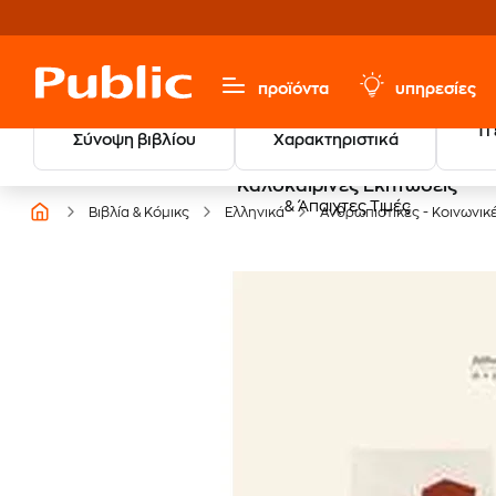
προϊόντα
υπηρεσίες
Τι
Σύνοψη βιβλίου
Χαρακτηριστικά
Καλοκαιρινές Εκπτώσεις
& Άπαιχτες Τιμές
Βιβλία & Κόμικς
Ελληνικά
Ανθρωπιστικές - Κοινωνικ