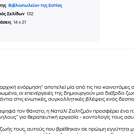
της
Βιβλιοπωλείον της Εστίας
μός Σελίδων
132
τάσεις
14 x 21
ναρχική ενόρμηση"
αποτελεί μία από τις πιο καινοτόμες
ωμένα, οι επενέργειές της δημιουργούν μια διέξοδο ζ
ντια στις ενωτικές, συγκολλητικές βλέψεις ενός δεσπο
αψηφά τον θάνατο, η Ναταλί Ζαλτζμάν προσφέρει ένα π
ληλους" για θεραπευτική εργασία
- κοντολογίς τους ασ
 ζωής τους, αυτούς που βρέθηκαν σε πρώιμη εγγύτητα μ