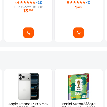
Αυτοκόλλητα)
4.6
(92)
5
(3)
1
Τιμή εκδότη: 18.80€
,30€
13
,99€
Apple iPhone 17 Pro Max
Panini Αυτοκόλλητα