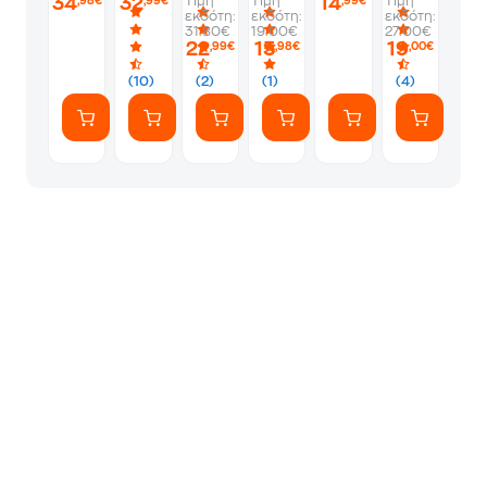
34
32
14
Τιμή
Τιμή
Τιμή
,98€
,99€
,99€
εκδότη:
εκδότη:
εκδότη:
31.80€
19.00€
27.00€
22
15
19
,99€
,98€
,00€
(10)
(2)
(1)
(4)