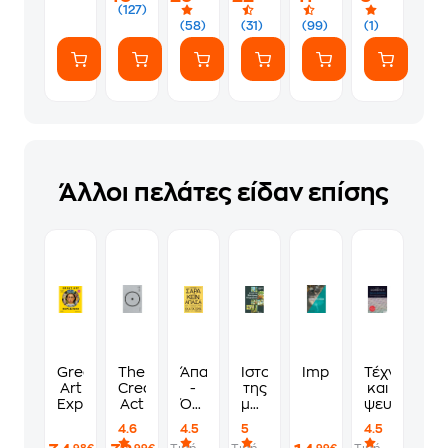
(127)
(58)
(31)
(99)
(1)
Άλλοι πελάτες είδαν επίσης
Great
The
Άπασα
Ιστορία
Impressionism
Τέχνη
Art
Creative
-
της
και
Explained
Act
Όλα
μοντέρνας
ψευδαίσθη
τα
ζωγραφικής
4.6
4.5
5
4.5
έργα