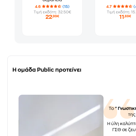
4.6
(15)
4.7
(
Τιμή εκδότη: 32.50€
Τιμή εκδότη: 15
22
11
,99€
,69€
Η ομάδα Public προτείνει
Το
"Γνωστικ
της
Η ύλη καλύπτ
ΓΣΘ σε ζευγ