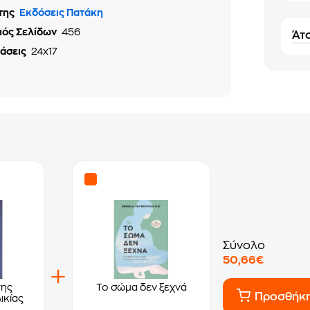
της
Εκδόσεις Πατάκη
μός Σελίδων
456
Άτο
τάσεις
24x17
Σύνολο
50,66€
της
Το σώμα δεν ξεχνά
Προσθήκ
ικίας