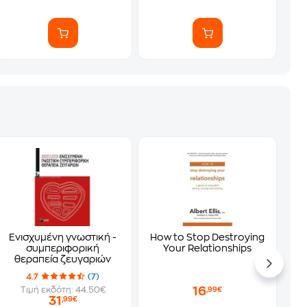
Ενισχυμένη γνωστική -
How to Stop Destroying
συμπεριφορική
Your Relationships
θεραπεία ζευγαριών
4.7
(7)
16
Τιμή εκδότη: 44.50€
,99€
31
,99€