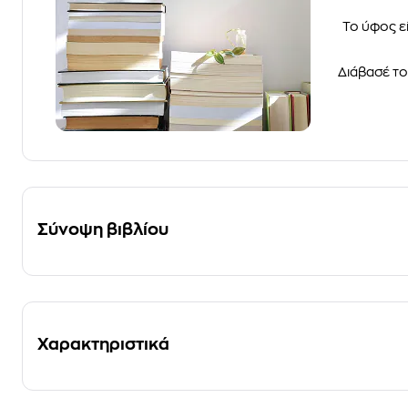
Το ύφος ε
Διάβασέ το
Σύνοψη βιβλίου
Χαρακτηριστικά