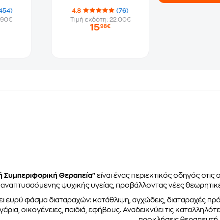
454)
4.8
(76)
.90€
Τιμή εκδότη: 22.00€
15
,98€
ή Συμπεριφορική Θεραπεία"
είναι ένας περιεκτικός οδηγός στις 
 αναπτυσσόμενης ψυχικής υγείας, προβάλλοντας νέες θεωρητικές
ει ευρύ φάσμα διαταραχών: κατάθλιψη, αγχώδεις, διαταραχές π
άρια, οικογένειες, παιδιά, εφήβους. Αναδεικνύει τις καταλληλότε
προκλήσεις θεραπευτή.