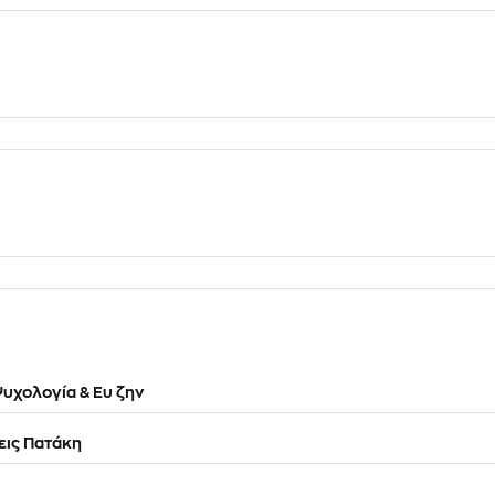
υχολογία & Ευ ζην
ις Πατάκη