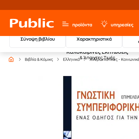
προϊόντα
υπηρεσίες
Σύνοψη βιβλίου
Χαρακτηριστικά
Καλοκαιρινές Εκπτώσεις
& Άπαιχτες Τιμές
Βιβλία & Κόμικς
Ελληνικά
Ανθρωπιστικές - Κοινωνικ