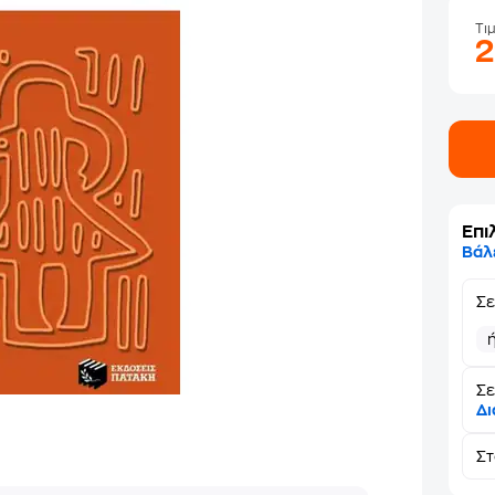
Τι
Επι
Βάλ
Σ
Σε
Δι
Σ