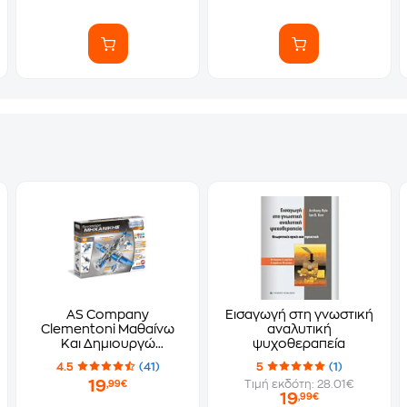
AS Company
Εισαγωγή στη γνωστική
Clementoni Μαθαίνω
αναλυτική
Και Δημιουργώ
ψυχοθεραπεία
Εργαστήριο Μηχανικής
4.5
(41)
5
(1)
- Αεροπλάνα Και
19
Τιμή εκδότη: 28.01€
,99€
Ελικόπτερα
19
,99€