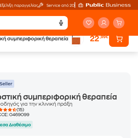
Εξέλιξη παραγγελίας
Service από 20'
22
,99€
κή συμπεριφορική θεραπεία
ά
Έλα στον κόσμο
των ηχητικών βιβλίων
Seller
στική συμπεριφορική θεραπεία
 οδηγός για την κλινική πράξη
(15)
ΚΟΣ:
0469099
εσα Διαθέσιμο