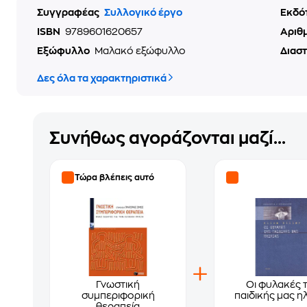
Συγγραφέας
Συλλογικό έργο
Εκδό
ISBN
9789601620657
Αριθ
Εξώφυλλο
Μαλακό εξώφυλλο
Διασ
Δες όλα τα χαρακτηριστικά
Συνήθως αγοράζονται μαζί...
Τώρα βλέπεις αυτό
Γνωστική
Οι φυλακές 
συμπεριφορική
παιδικής μας ηλ
θεραπεία