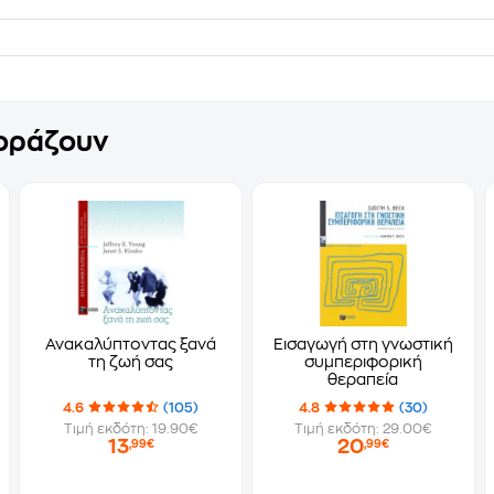
γοράζουν
Ανακαλύπτοντας ξανά
Εισαγωγή στη γνωστική
τη ζωή σας
συμπεριφορική
θεραπεία
4.6
(105)
4.8
(30)
Τιμή εκδότη: 19.90€
Τιμή εκδότη: 29.00€
13
20
,99€
,99€