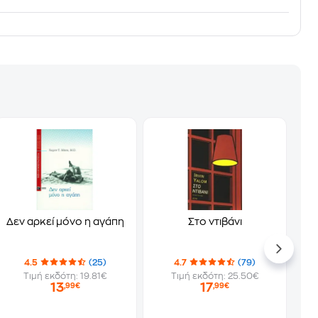
Δεν αρκεί μόνο η αγάπη
Στο ντιβάνι
4.5
(25)
4.7
(79)
Τιμή εκδότη: 19.81€
Τιμή εκδότη: 25.50€
13
17
,99€
,99€