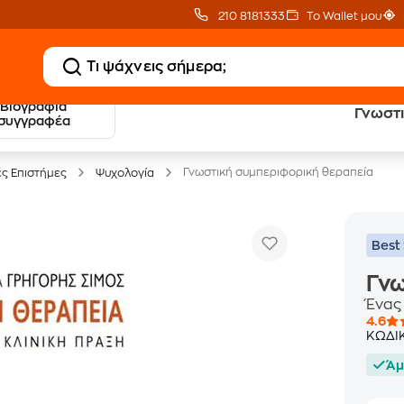
210 8181333
Το Wallet μου
Βιογραφία
Γνωστι
20 € Public επιστροφή
Δωρεάν Μεταφορικ
συγγραφέα
με Snappi
με Public+ Delivery
Γνωστική συμπεριφορική θεραπεία
ές Επιστήμες
Ψυχολογία
Best 
Γνω
Ένας
4.6
ΚΩΔΙ
Άμ