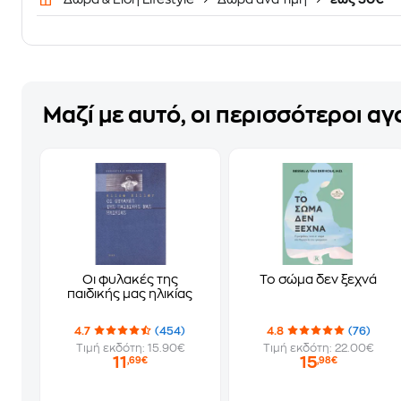
Μαζί με αυτό, οι περισσότεροι α
Οι φυλακές της
Το σώμα δεν ξεχνά
παιδικής μας ηλικίας
4.7
(454)
4.8
(76)
Τιμή εκδότη: 15.90€
Τιμή εκδότη: 22.00€
11
15
,69€
,98€