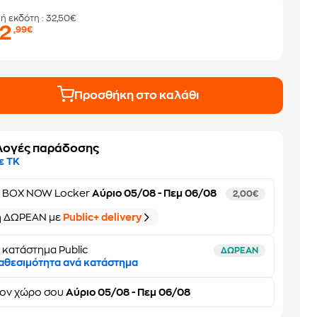
μή εκδότη
: 32,50€
22
,99€
Προσθήκη στο καλάθι
λογές παράδοσης
ε ΤΚ
ε
BOX NOW Locker
Αύριο 05/08 - Πεμ 06/08
2,00€
ή ΔΩΡΕΑΝ με
Public+ delivery
 κατάστημα Public
ΔΩΡΕΑΝ
αθεσιμότητα ανά κατάστημα
τον
χώρο σου
Αύριο 05/08 - Πεμ 06/08