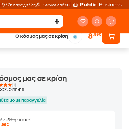
Εξέλιξη παραγγελίας
Service από 20'
8
,99€
Ο κόσμος μας σε κρίση
ά
Έλα στον κόσμο
των ηχητικών βιβλίων
όσμος μας σε κρίση
(1)
ΚΟΣ:
0761416
αθέσιμο με παραγγελία
μή εκδότη
: 10,00€
8
,99€