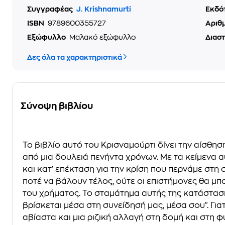
Συγγραφέας
J. Krishnamurti
Εκδό
ISBN
9789600355727
Αριθ
Εξώφυλλο
Μαλακό εξώφυλλο
Διασ
Δες όλα τα χαρακτηριστικά
Σύνοψη βιβλίου
Το βιβλίο αυτό του Κρισναμούρτι δίνει την αίσθησ
από μια δουλειά πενήντα χρόνων. Με τα κείμενα α
και κατ’ επέκταση για την κρίση που περνάμε στη 
ποτέ να βάλουν τέλος, ούτε οι επιστήμονες θα μπ
του χρήματος. Το σταμάτημα αυτής της κατάσταση
βρίσκεται μέσα στη συνείδησή μας, μέσα σου". Γιατ
αβίαστα και μια ριζική αλλαγή στη δομή και στη φ