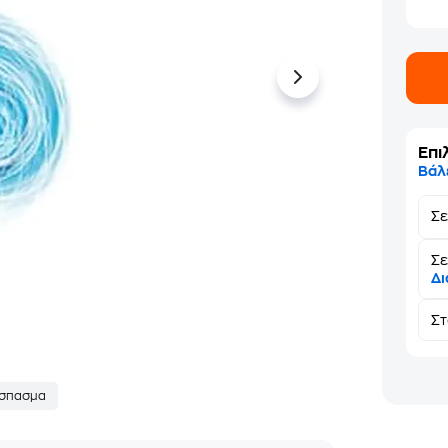
Επι
Βάλ
Σ
Σε
Δι
Σ
σπασμα