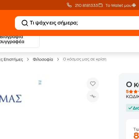
210 8181333
Το Wallet μου
Βιογραφία
20 € Public επιστροφή
Δωρεάν Μεταφορικ
συγγραφέα
με Snappi
με Public+ Delivery
Ο κόσμος μας σε κρίση
ές Επιστήμες
Φιλοσοφία
Ο κ
5
ΚΩΔΙ
Δι
Τι