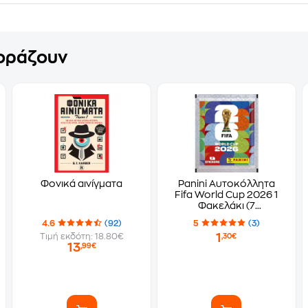
γοράζουν
Φονικά αινίγματα
Panini Αυτοκόλλητα
Fifa World Cup 2026 1
Φακελάκι (7
Αυτοκόλλητα)
4.6
(92)
5
(3)
1
Τιμή εκδότη: 18.80€
,30€
13
,99€