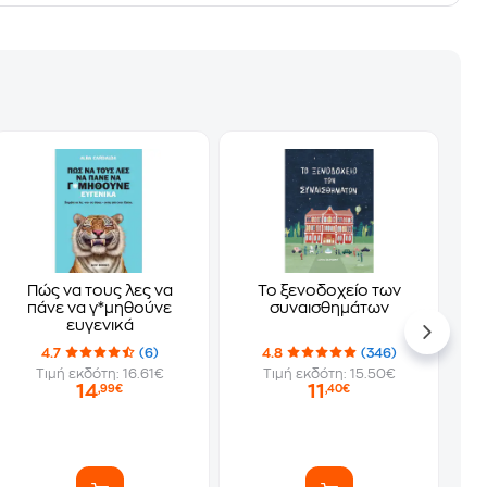
Πώς να τους λες να
Το ξενοδοχείο των
πάνε να γ*μηθούνε
συναισθημάτων
ευγενικά
4.7
(6)
4.8
(346)
Τιμή εκδότη: 16.61€
Τιμή εκδότη: 15.50€
14
11
,99€
,40€