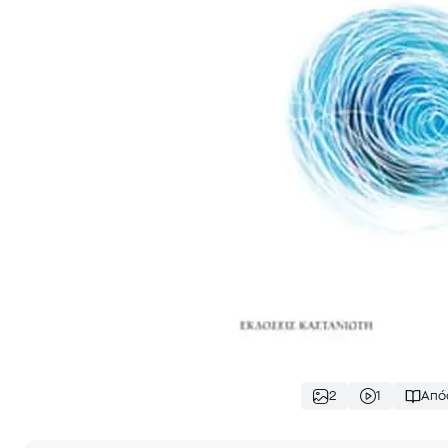
2
1
Από