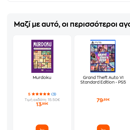
Μαζί με αυτό, οι περισσότεροι α
Murdoku
Grand Theft Auto VI
Standard Edition - PS5
5
(3)
79
Τιμή εκδότη: 15.50€
,89€
13
,99€