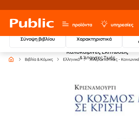
προϊόντα
υπηρεσίες
Σύνοψη βιβλίου
Χαρακτηριστικά
Καλοκαιρινές Εκπτώσεις
& Άπαιχτες Τιμές
Βιβλία & Κόμικς
Ελληνικά
Ανθρωπιστικές - Κοινωνικ