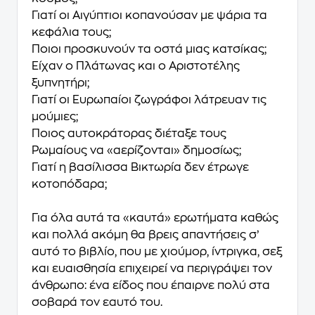
Γιατί οι Αιγύπτιοι κοπανούσαν µε ψάρια τα
κεφάλια τους;
Ποιοι προσκυνούν τα οστά µιας κατσίκας;
Είχαν ο Πλάτωνας και ο Αριστοτέλης
ξυπνητήρι;
Γιατί οι Ευρωπαίοι ζωγράφοι λάτρευαν τις
µούµιες;
Ποιος αυτοκράτορας διέταξε τους
Ρωµαίους να «αερίζονται» δηµοσίως;
Γιατί η βασίλισσα Βικτωρία δεν έτρωγε
κοτοπόδαρα;
Για όλα αυτά τα «καυτά» ερωτήµατα καθώς
και πολλά ακόµη θα βρεις απαντήσεις σ’
αυτό το βιβλίο, που µε χιούµορ, ίντριγκα, σεξ
και ευαισθησία επιχειρεί να περιγράψει τον
άνθρωπο: ένα είδος που έπαιρνε πολύ στα
σοβαρά τον εαυτό του.