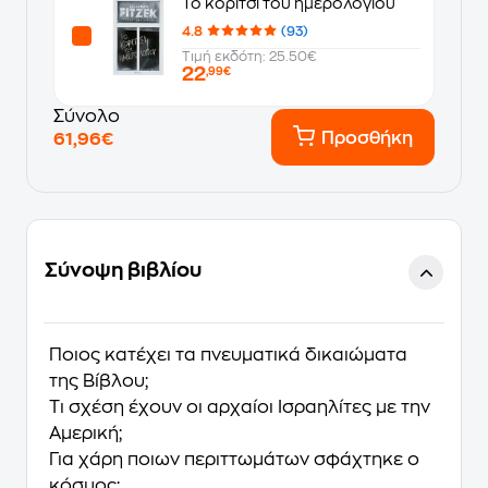
Το κορίτσι του ημερολογίου
4.8
(93)
Τιμή εκδότη: 25.50€
22
,99€
Σύνολο
Προσθήκη
61,96€
Σύνοψη βιβλίου
Ποιος κατέχει τα πνευµατικά δικαιώµατα
της Βίβλου;
Τι σχέση έχουν οι αρχαίοι Ισραηλίτες µε την
Αµερική;
Για χάρη ποιων περιττωµάτων σφάχτηκε ο
κόσµος;