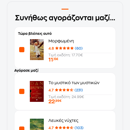
Συνήθως αγοράζονται μαζί...
Τώρα βλέπεις αυτό
Μορφωμένη
4.8
(60)
Τιμή εκδότη: 17.70€
11
,15€
Αγόρασε μαζί
Το μυστικό των μυστικών
4.7
(231)
Τιμή εκδότη: 24.99€
22
,99€
Λευκές νύχτες
4.7
(103)