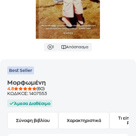
1
Απόσπασμα
Best Seller
Μορφωμένη
4.8
(60)
ΚΩΔΙΚΟΣ:
1407553
Άμεσα Διαθέσιμο
Τι είπαν
Σύνοψη βιβλίου
Χαρακτηριστικά
Frie