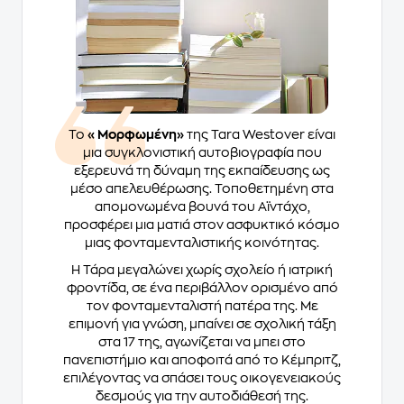
Το
«Μορφωμένη»
της Tara Westover είναι
μια συγκλονιστική αυτοβιογραφία που
εξερευνά τη δύναμη της εκπαίδευσης ως
μέσο απελευθέρωσης. Τοποθετημένη στα
απομονωμένα βουνά του Αϊντάχο,
προσφέρει μια ματιά στον ασφυκτικό κόσμο
μιας φονταμενταλιστικής κοινότητας.
Η Τάρα μεγαλώνει χωρίς σχολείο ή ιατρική
φροντίδα, σε ένα περιβάλλον ορισμένο από
τον φονταμενταλιστή πατέρα της. Με
επιμονή για γνώση, μπαίνει σε σχολική τάξη
στα 17 της, αγωνίζεται να μπει στο
πανεπιστήμιο και αποφοιτά από το Κέμπριτζ,
επιλέγοντας να σπάσει τους οικογενειακούς
δεσμούς για την αυτοδιάθεσή της.