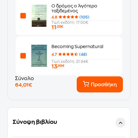
Ο δρόμος ο λιγότερο
ταξιδεμένος
4.8
(105)
Τιμή εκδότη: 17.50€
11
,03€
Becoming Supernatural
4.7
(48)
Τιμή εκδότη: 21.94€
13
,99€
Σύνολο
Προσθήκη
64,01€
Σύνοψη βιβλίου