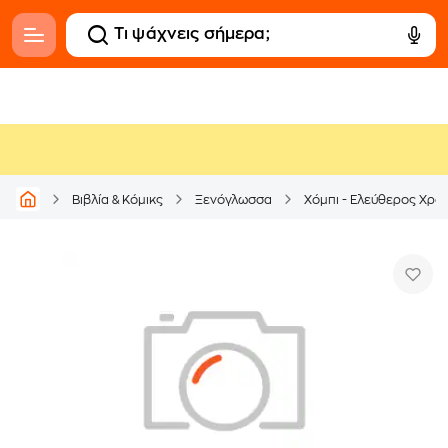
Βιβλία & Κόμικς
Ξενόγλωσσα
Χόμπι - Ελεύθερος Χρό