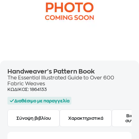
Handweaver's Pattern Book
The Essential Illustrated Guide to Over 600
Fabric Weaves
ΚΩΔΙΚΟΣ:
1864133
Διαθέσιμο με παραγγελία
Βιογ
Σύνοψη βιβλίου
Χαρακτηριστικά
συγγ