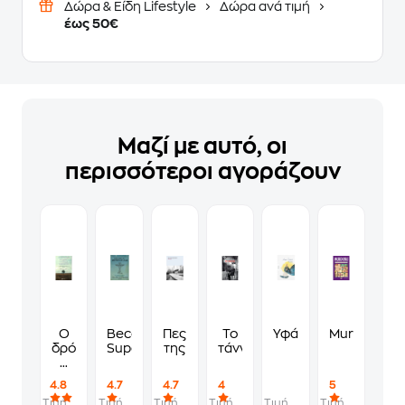
Δώρα & Είδη Lifestyle
Δώρα ανά τιμή
έως 50€
Μαζί με αυτό, οι
περισσότεροι αγοράζουν
Ο
Becoming
Πες
Το
Υφάντρα
Murdoku
δρόμος
Supernatural
της
τάνγκο
ο
λιγότερο
4.8
4.7
4.7
4
5
ταξιδεμένος
Τιμή
Τιμή
Τιμή
Τιμή
Τιμή
Τιμή