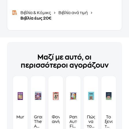
Βιβλία & Κόμικς
Βιβλία ανά τιμή
Βιβλία έως 20€
Μαζί με αυτό, οι
περισσότεροι αγοράζουν
Murdoku
Grand
Φονικά
Panini
Πώς
Το
Theft
αινίγματα
Αυτοκόλλητα
να
ξενοδοχείο
Auto
Fifa
τους
των