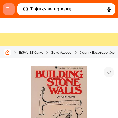
Βιβλία & Κόμικς
Ξενόγλωσσα
Χόμπι - Ελεύθερος Χρό