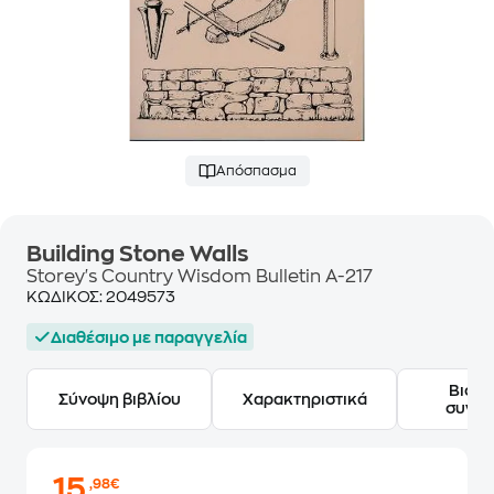
Απόσπασμα
Building Stone Walls
Storey's Country Wisdom Bulletin A-217
ΚΩΔΙΚΟΣ:
2049573
Διαθέσιμο με παραγγελία
Βιογ
Σύνοψη βιβλίου
Χαρακτηριστικά
συγγ
15
,98€