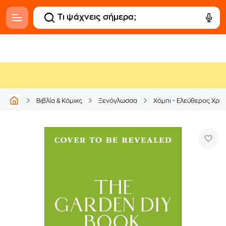
Βιβλία & Κόμικς
Ξενόγλωσσα
Χόμπι - Ελεύθερος Χρό