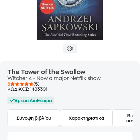
1
The Tower of the Swallow
Witcher 4 - Now a major Netflix show
5
(5)
ΚΩΔΙΚΟΣ:
1483391
Άμεσα Διαθέσιμο
Βιογ
Σύνοψη βιβλίου
Χαρακτηριστικά
συγγ