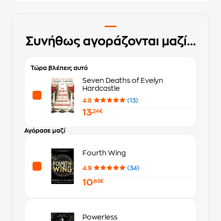
Συνήθως αγοράζονται μαζί...
Τώρα βλέπεις αυτό
Seven Deaths of Evelyn
Hardcastle
4.8
(13)
13
,24€
Αγόρασε μαζί
Fourth Wing
4.9
(34)
10
,63€
Powerless