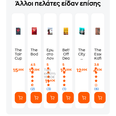
Άλλοι πελάτες είδαν επίσης
The
The
Έρωτας
Better
The
The
Tainted
Body
στο
Off
City
Essential
Cup
Λονδίνο
Dead
&
Kafka
The
4.5
5
5
3.8
City
15
12
10
12
4
Τιμή
,98€
,59€
,99€
,99€
,83€
εκδότη:
15.50€
11
,40€
(2)
(3)
(1)
(6)