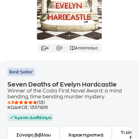
4
1
Απόσπασμα
Best Seller
Seven Deaths of Evelyn Hardcastle
Winner of the Costa First Novel Award: a mind
bending, time bending murder mystery
4.8
(13)
ΚΩΔΙΚΟΣ:
1337926
Άμεσα Διαθέσιμο
Τι είπαν
Σύνοψη βιβλίου
Χαρακτηριστικά
Frie