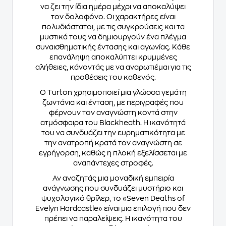
να ζει την ίδια ημέρα μέχρι να αποκαλύψει
τον δολοφόνο. Οι χαρακτήρες είναι
πολυδιάστατοι, με τις συγκρούσεις και τα
μυστικά τους να δημιουργούν ένα πλέγμα
συναισθηματικής έντασης και αγωνίας. Κάθε
επανάληψη αποκαλύπτει κρυμμένες
αλήθειες, κάνοντάς με να αναρωτιέμαι για τις
προθέσεις του καθενός.
Ο Turton χρησιμοποιεί μια γλώσσα γεμάτη
ζωντάνια και ένταση, με περιγραφές που
φέρνουν τον αναγνώστη κοντά στην
ατμόσφαιρα του Blackheath. Η ικανότητά
του να συνδυάζει την ευρηματικότητα με
την ανατροπή κρατά τον αναγνώστη σε
εγρήγορση, καθώς η πλοκή εξελίσσεται με
αναπάντεχες στροφές.
Αν αναζητάς μια μοναδική εμπειρία
ανάγνωσης που συνδυάζει μυστήριο και
ψυχολογικό θρίλερ, το «Seven Deaths of
Evelyn Hardcastle» είναι μια επιλογή που δεν
πρέπει να παραλείψεις. Η ικανότητα του