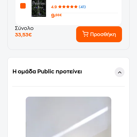
4.9
(41)
9
,66€
Σύνολο
Προσθήκη
33,53€
Η ομάδα Public προτείνει