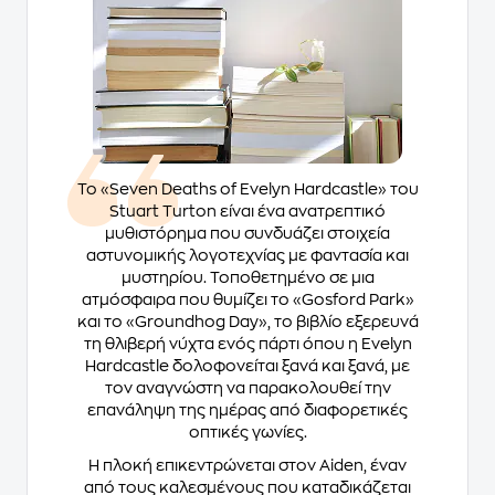
Το «Seven Deaths of Evelyn Hardcastle» του
Stuart Turton είναι ένα ανατρεπτικό
μυθιστόρημα που συνδυάζει στοιχεία
αστυνομικής λογοτεχνίας με φαντασία και
μυστηρίου. Τοποθετημένο σε μια
ατμόσφαιρα που θυμίζει το «Gosford Park»
και το «Groundhog Day», το βιβλίο εξερευνά
τη θλιβερή νύχτα ενός πάρτι όπου η Evelyn
Hardcastle δολοφονείται ξανά και ξανά, με
τον αναγνώστη να παρακολουθεί την
επανάληψη της ημέρας από διαφορετικές
οπτικές γωνίες.
Η πλοκή επικεντρώνεται στον Aiden, έναν
από τους καλεσμένους που καταδικάζεται