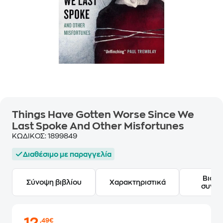
Things Have Gotten Worse Since We
Last Spoke And Other Misfortunes
ΚΩΔΙΚΟΣ:
1899849
Διαθέσιμο με παραγγελία
Βιογ
Σύνοψη βιβλίου
Χαρακτηριστικά
συγγ
,49€