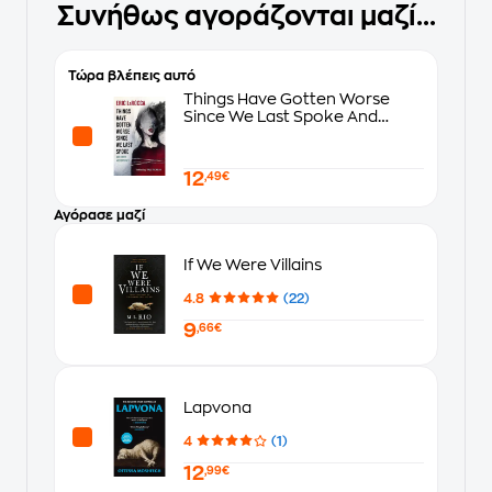
Συνήθως αγοράζονται μαζί...
Τώρα βλέπεις αυτό
Things Have Gotten Worse
Since We Last Spoke And
Other Misfortunes
12
,49€
Αγόρασε μαζί
If We Were Villains
4.8
(22)
9
,66€
Lapvona
4
(1)
12
,99€