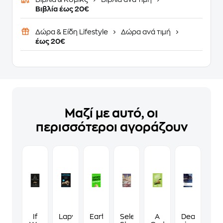
Βιβλία έως 20€
Δώρα & Είδη Lifestyle
Δώρα ανά τιμή
έως 20€
Μαζί με αυτό, οι
περισσότεροι αγοράζουν
If
Lapvona
Earthlings
Selected
A
Death