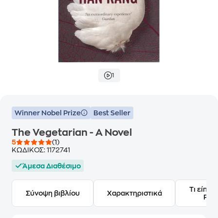
1
Winner Nobel Prize
Best Seller
The Vegetarian - A Novel
5
(1)
ΚΩΔΙΚΟΣ:
1172741
Άμεσα Διαθέσιμο
Τι είπαν
Σύνοψη βιβλίου
Χαρακτηριστικά
Frie