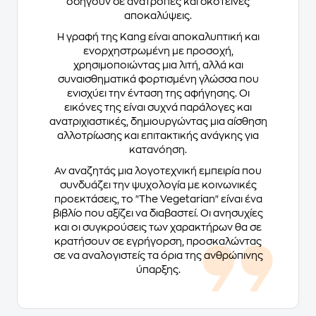
οδηγούν σε ανατροπές και σκοτεινές
αποκαλύψεις.
Η γραφή της Kang είναι αποκαλυπτική και
ενορχηστρωμένη με προσοχή,
χρησιμοποιώντας μια λιτή, αλλά και
συναισθηματικά φορτισμένη γλώσσα που
ενισχύει την ένταση της αφήγησης. Οι
εικόνες της είναι συχνά παράλογες και
ανατριχιαστικές, δημιουργώντας μια αίσθηση
αλλοτρίωσης και επιτακτικής ανάγκης για
κατανόηση.
Αν αναζητάς μια λογοτεχνική εμπειρία που
συνδυάζει την ψυχολογία με κοινωνικές
προεκτάσεις, το "The Vegetarian" είναι ένα
βιβλίο που αξίζει να διαβαστεί. Οι ανησυχίες
και οι συγκρούσεις των χαρακτήρων θα σε
κρατήσουν σε εγρήγορση, προσκαλώντας
σε να αναλογιστείς τα όρια της ανθρώπινης
ύπαρξης.