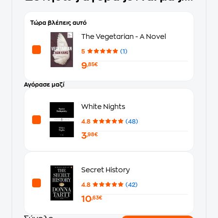
Τώρα βλέπεις αυτό
The Vegetarian - A Novel
5
(1)
9
,85€
Αγόρασε μαζί
White Nights
4.8
(48)
3
,98€
Secret History
4.8
(42)
10
,63€