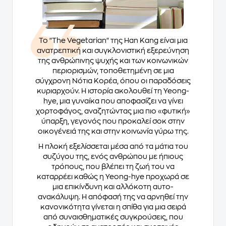
Το "The Vegetarian" της Han Kang είναι μια
ανατρεπτική και συγκλονιστική εξερεύνηση
της ανθρώπινης ψυχής και των κοινωνικών
περιορισμών, τοποθετημένη σε μια
σύγχρονη Νότια Κορέα, όπου οι παραδόσεις
κυριαρχούν. Η ιστορία ακολουθεί τη Yeong-
hye, μια γυναίκα που αποφασίζει να γίνει
χορτοφάγος, αναζητώντας μια πιο «φυτική»
ύπαρξη, γεγονός που προκαλεί σοκ στην
οικογένειά της και στην κοινωνία γύρω της.
Η πλοκή εξελίσσεται μέσα από τα μάτια του
συζύγου της, ενός ανθρώπου με ήπιους
τρόπους, που βλέπει τη ζωή του να
καταρρέει καθώς η Yeong-hye προχωρά σε
μια επικίνδυνη και αλλόκοτη αυτο-
ανακάλυψη. Η απόφασή της να αρνηθεί την
κανονικότητα γίνεται η σπίθα για μια σειρά
από συναισθηματικές συγκρούσεις, που