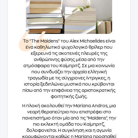
Το "The Maidens" του Alex Michaelides είναι
ένα καθηλωτικό ψυχολογικό θρίλερ που
εξερευνά τις σκοτεινές πλευρές της
ανθρώπινης φύσης μέσα από την
ατμόσφαιρα του Καίμπριτζ. Σε μια κοινωνία
που συνδυάζει την αρχαία ελληνική
τραγωδία με τις σύγχρονες ίντριγκες, η
ιστορία ξεδιπλώνει μυστικά που κρύβονται
πίσω από την επιφάνεια της αριστοκρατικής
φοιτητικής ζωής.
Η πλοκή ακολουθεί την Mariana Andros, μια
νεαρή θεραπεύτρια που επιστρέφει στο
πανεπιστήμιο όταν μία από τις "Maidens", την
πιο εκλεκτή ομάδα του Καίμπριτζ,
δολοφονείται. Η συγκίνηση και η αγωνία
κορυφώνονται καθώς η Mariana προσπαθεί