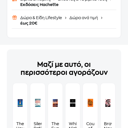
Εκδόσεις Hachette
Δώρα & Είδη Lifestyle
Δώρα ανά τιμή
έως 20€
Μαζί με αυτό, οι
περισσότεροι αγοράζουν
The
Silent
The
White
Court
Brave