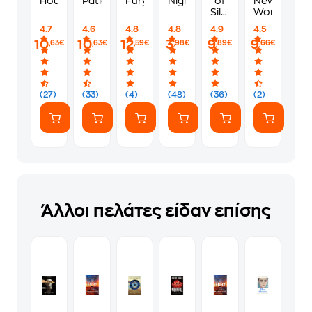
Housemaid
Patient
Fury
Nights
of
New
Silver
World
Flames
4.7
4.6
4.8
4.8
4.9
4.5
10
10
12
3
9
9
,63€
,63€
,59€
,98€
,89€
,66€
(27)
(33)
(4)
(48)
(36)
(2)
Άλλοι πελάτες είδαν επίσης