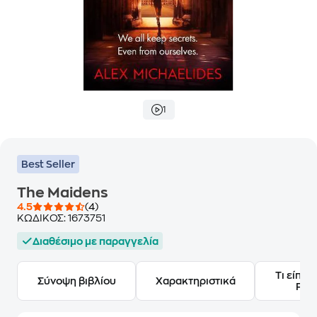
1
Best Seller
The Maidens
4.5
(4)
ΚΩΔΙΚΟΣ:
1673751
Διαθέσιμο με παραγγελία
Τι είπαν
Σύνοψη βιβλίου
Χαρακτηριστικά
Frie