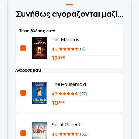
Συνήθως αγοράζονται μαζί...
Τώρα βλέπεις αυτό
The Maidens
4.5
(4)
12
,99€
Αγόρασε μαζί
The Housemaid
4.7
(27)
10
,63€
Silent Patient
4.6
(33)