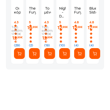
Οι
The
Το
Nightfall
The
Blue
κόρες
Fury
μένος
-
Fury
Sisters
Devil's
Night
4.3
5
4.3
5
4.8
4.8
16
12
12
17
Τιμή
Τιμή
,99€
,99€
,59€
,99€
εκδότη:
εκδότη:
17.70€
17.70€
12
12
,99€
,99€
(29)
(2)
(19)
(10)
(4)
(4)