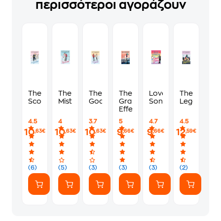
περισσότεροι αγοράζουν
The
The
The
The
Love
The
Score
Mistake
Goal
Graham
Song
Legacy
Effect
4.5
4
3.7
5
4.7
4.5
10
10
10
9
9
12
,63€
,63€
,63€
,66€
,66€
,59€
(6)
(5)
(3)
(3)
(3)
(2)