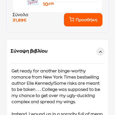
10
,63€
Σύνολο
Προσθήκη
31,89€
Σύνοψη βιβλίου
Get ready for another binge-worthy
romance from New York Times bestselling
author Elle Kennedy!Some risks are meant
to be taken . . . College was supposed to be
my chance to get over my ugly-duckling
complex and spread my wings.
Instead, I wound up in a sorority full of mean