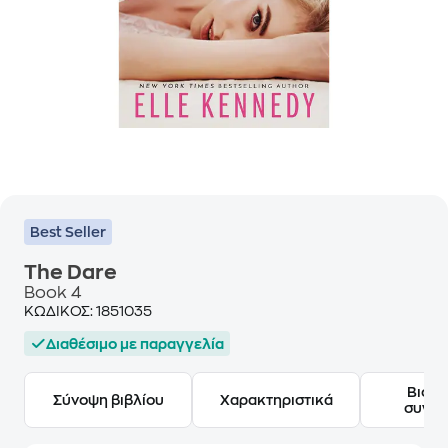
Best Seller
The Dare
Book 4
ΚΩΔΙΚΟΣ:
1851035
Διαθέσιμο με παραγγελία
Βιογ
Σύνοψη βιβλίου
Χαρακτηριστικά
συγγ