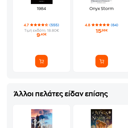
1984
Onyx Storm
4.7
(555)
4.8
(64)
15
Τιμή εκδότη: 18.80€
,98€
9
,40€
Άλλοι πελάτες είδαν επίσης