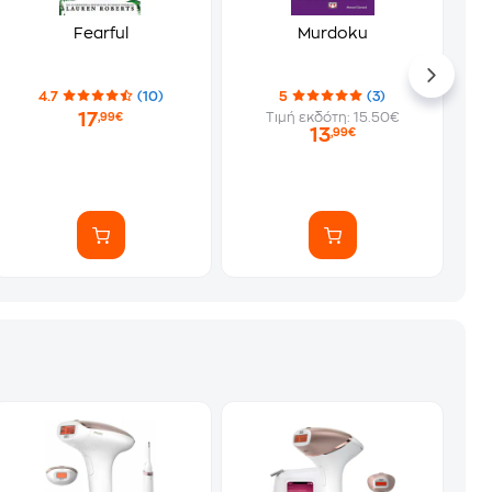
Fearful
Murdoku
4.7
(10)
5
(3)
17
Τιμή εκδότη: 15.50€
,99€
13
,99€