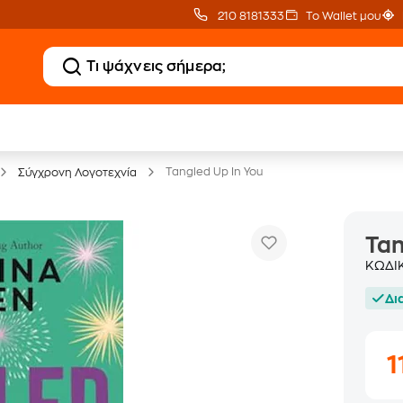
210 8181333
Το Wallet μου
20 € Public επιστροφή
Δωρεάν Μεταφορικ
με Snappi
με Public+ Delivery
Tangled Up In You
Σύγχρονη Λογοτεχνία
Tan
ΚΩΔΙ
Δι
1