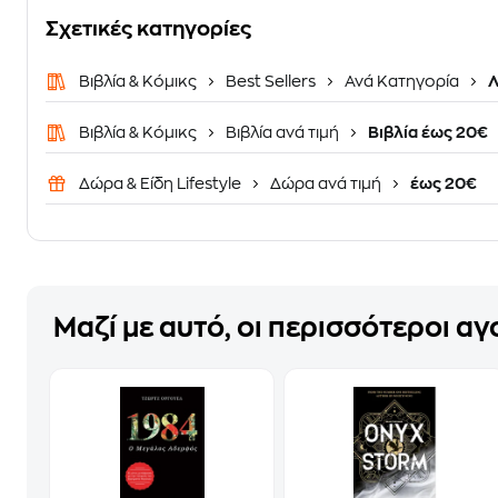
Σχετικές κατηγορίες
Βιβλία & Κόμικς
Best Sellers
Ανά Κατηγορία
Λ
Βιβλία & Κόμικς
Βιβλία ανά τιμή
Βιβλία έως 20€
Δώρα & Είδη Lifestyle
Δώρα ανά τιμή
έως 20€
Μαζί με αυτό, οι περισσότεροι α