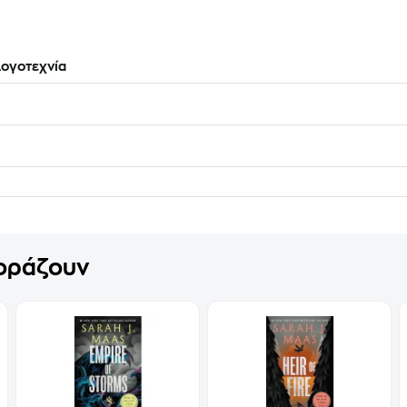
ογοτεχνία
γοράζουν