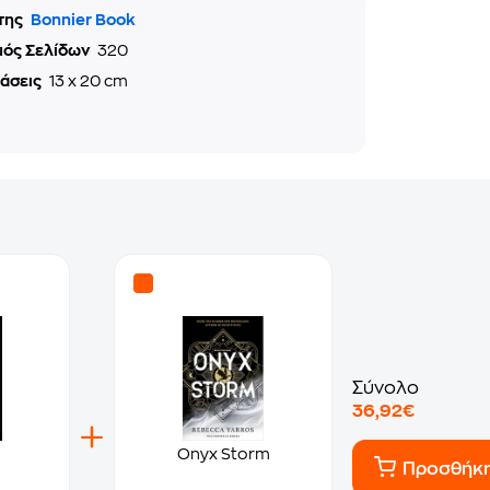
της
Bonnier Book
μός Σελίδων
320
τάσεις
13 x 20 cm
Σύνολο
36,92€
Onyx Storm
Προσθήκ