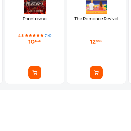
Phantasma
The Romance Revival
4.8
(14)
10
12
,63€
,99€