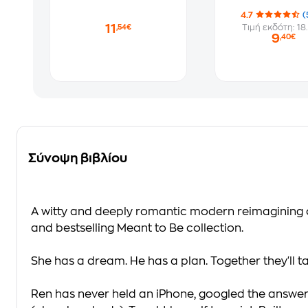
4.7
(
11
Τιμή εκδότη: 18
,54€
9
,40€
Σύνοψη βιβλίου
A witty and deeply romantic modern reimagining of
and bestselling Meant to Be collection.
She has a dream. He has a plan. Together they'll ta
Ren has never held an iPhone, googled the answer 