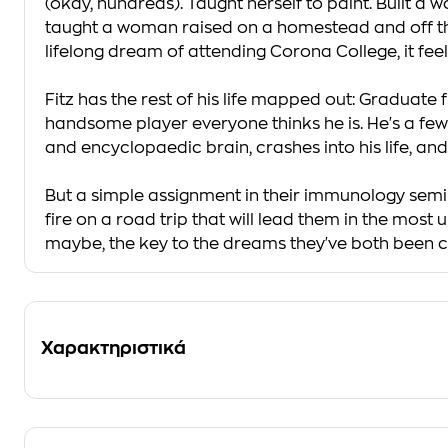
(okay, hundreds). Taught herself to paint. Built a
taught a woman raised on a homestead and off the 
lifelong dream of attending Corona College, it feels l
Fitz has the rest of his life mapped out: Graduate 
handsome player everyone thinks he is. He's a few
and encyclopaedic brain, crashes into his life, and f
But a simple assignment in their immunology semina
fire on a road trip that will lead them in the most
maybe, the key to the dreams they've both been ch
Χαρακτηριστικά