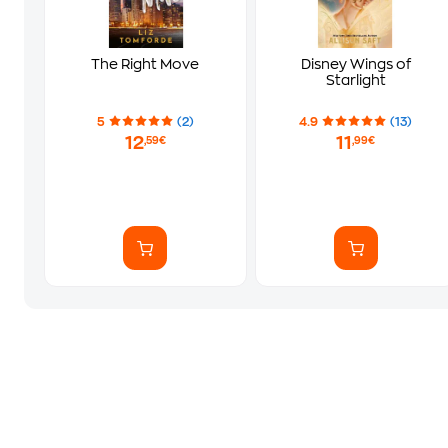
The Right Move
Disney Wings of
Starlight
5
(2)
4.9
(13)
12
11
,59€
,99€