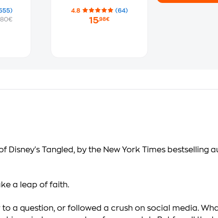
555)
4.8
(64)
15
.80€
,98€
 Disney's Tangled, by the New York Times bestselling a
ke a leap of faith.
to a question, or followed a crush on social media. Wha