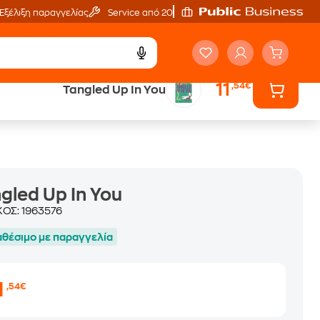
Εξέλιξη παραγγελίας
Service από 20'
11
,54€
Tangled Up In You
ά
Έλα στον κόσμο
των ηχητικών βιβλίων
gled Up In You
ΚΟΣ:
1963576
αθέσιμο με παραγγελία
1
,54€