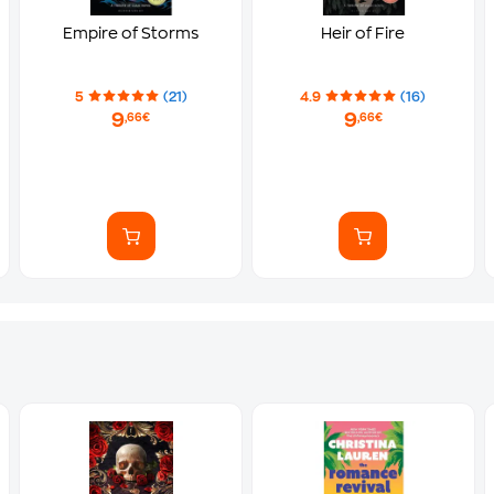
Empire of Storms
Heir of Fire
5
(21)
4.9
(16)
9
9
,66€
,66€