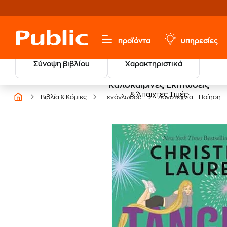
προϊόντα
υπηρεσίες
Σύνοψη βιβλίου
Χαρακτηριστικά
Καλοκαιρινές Εκπτώσεις
& Άπαιχτες Τιμές
Βιβλία & Κόμικς
Ξενόγλωσσα
Λογοτεχνία - Ποίηση