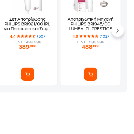
Σετ Αποτρίχωσης
Αποτριχωτική Μηχανή
PHILIPS BRI921/00 IPL
PHILIPS BRI945/00
για Πρόσωπο και Σώμα
LUMEA IPL PRESTIGE
Λευκό
Ροζ
4.4
(30)
4.6
(102)
Π.Λ.Τ. : 499.99€
Π.Λ.Τ. : 599.99€
389
488
,00€
,00€