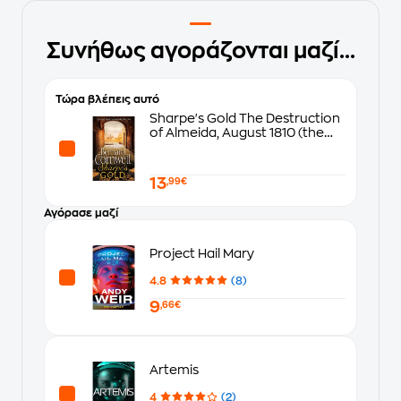
Συνήθως αγοράζονται μαζί...
Τώρα βλέπεις αυτό
Sharpe's Gold The Destruction
of Almeida, August 1810 (the
Sharpe Series, Book 9)
13
,99€
Αγόρασε μαζί
Project Hail Mary
4.8
(8)
9
,66€
Artemis
4
(2)