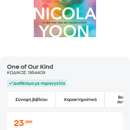
One of Our Kind
ΚΩΔΙΚΟΣ:
1954409
Διαθέσιμο με παραγγελία
Βιογ
Σύνοψη βιβλίου
Χαρακτηριστικά
συγγ
23
,99€