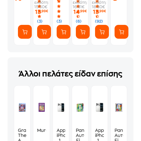
εκδότη:
εκδότη:
εκδότη:
-
1
να
Album
15.50€
16.61€
18.80€
PS5
Φακελάκι
γ*μηθούνε
13
14
13
,99€
,99€
,99€
(7
ευγενικά
Αυτοκόλλητα)
(3)
(3)
(6)
(92)
Άλλοι πελάτες είδαν επίσης
Grand
Murdoku
Apple
Panini
Apple
Panini
Theft
iPhone
Αυτοκόλλητα
iPhone
Αυτοκόλλη
Auto
17
Fifa
17
Fifa