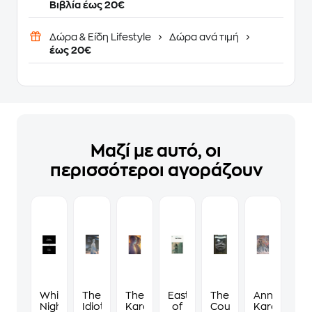
Βιβλία έως 20€
Δώρα & Είδη Lifestyle
Δώρα ανά τιμή
έως 20€
Μαζί με αυτό, οι
περισσότεροι αγοράζουν
White
The
The
East
The
Anna
Nights
Idiot
Karamazov
of
Count
Karenina