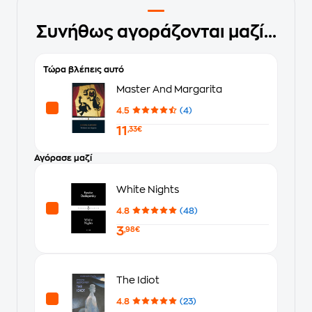
Συνήθως αγοράζονται μαζί...
Τώρα βλέπεις αυτό
Master And Margarita
4.5
(4)
11
,33€
Αγόρασε μαζί
White Nights
4.8
(48)
3
,98€
The Idiot
4.8
(23)