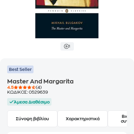
1
Best Seller
Master And Margarita
4.5
(4)
ΚΩΔΙΚΟΣ:
0529639
Άμεσα Διαθέσιμο
Βιογ
Σύνοψη βιβλίου
Χαρακτηριστικά
συγγ