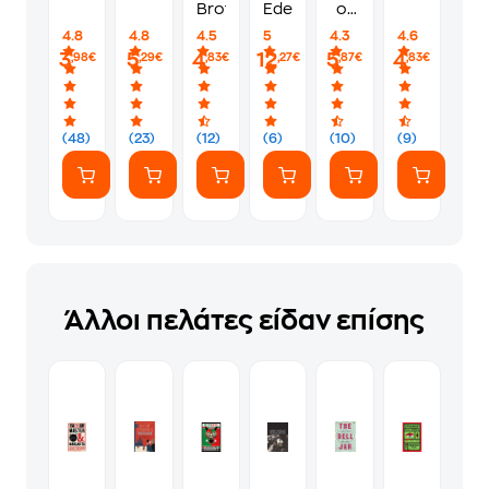
Brothers
Eden
of
Monte
4.8
4.8
4.5
5
4.3
4.6
Cristo
3
5
4
12
5
4
,98€
,29€
,83€
,27€
,87€
,83€
(48)
(23)
(12)
(6)
(10)
(9)
Άλλοι πελάτες είδαν επίσης