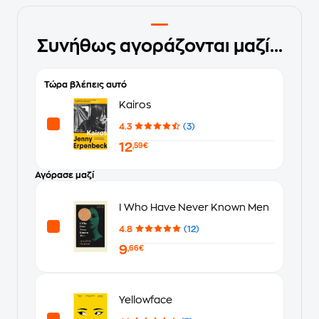
Συνήθως αγοράζονται μαζί...
Τώρα βλέπεις αυτό
Kairos
4.3
(3)
12
,59€
Αγόρασε μαζί
I Who Have Never Known Men
4.8
(12)
9
,66€
Yellowface