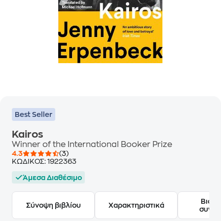
Best Seller
Kairos
Winner of the International Booker Prize
4.3
(3)
ΚΩΔΙΚΟΣ:
1922363
Άμεσα Διαθέσιμο
Βιογ
Σύνοψη βιβλίου
Χαρακτηριστικά
συγγ