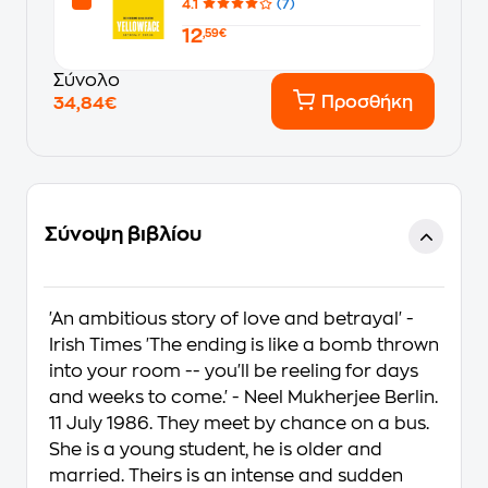
4.1
(7)
12
,59€
Σύνολο
Προσθήκη
34,84€
Σύνοψη βιβλίου
'An ambitious story of love and betrayal' -
Irish Times 'The ending is like a bomb thrown
into your room -- you'll be reeling for days
and weeks to come.' - Neel Mukherjee Berlin.
11 July 1986. They meet by chance on a bus.
She is a young student, he is older and
married. Theirs is an intense and sudden