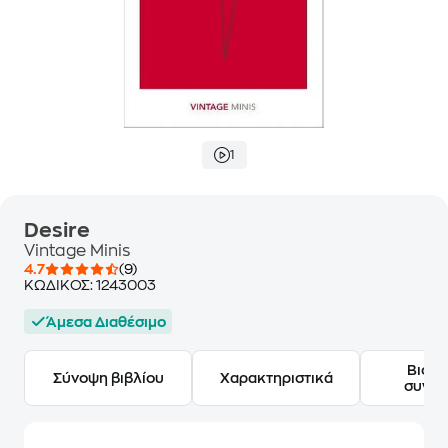
1
Desire
Vintage Minis
4.7
(9)
ΚΩΔΙΚΟΣ:
1243003
Άμεσα Διαθέσιμο
Βιογ
Σύνοψη βιβλίου
Χαρακτηριστικά
συγγ