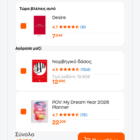
Τώρα βλέπεις αυτό
Desire
4.7
(9)
7
,94€
Αγόρασε μαζί
Νορβηγικό δάσος
4.5
(104)
Τιμή εκδότη: 19.90€
12
,99€
POV: My Dream Year 2026
Planner
4.7
(15)
22
,20€
Σύνολο