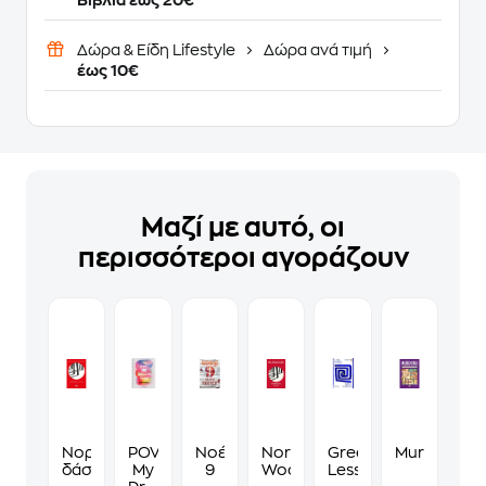
Βιβλία έως 20€
Δώρα & Είδη Lifestyle
Δώρα ανά τιμή
έως 10€
Μαζί με αυτό, οι
περισσότεροι αγοράζουν
Νορβηγικό
POV:
Νοέμβρης
Norwegian
Greek
Murdoku
δάσος
My
9
Wood
Lessons