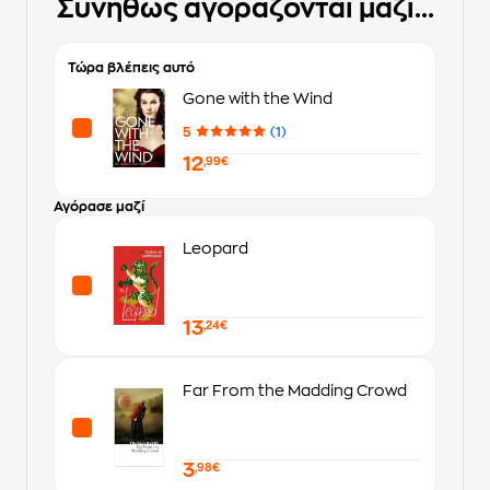
Συνήθως αγοράζονται μαζί...
Τώρα βλέπεις αυτό
Gone with the Wind
5
(1)
12
,99€
Αγόρασε μαζί
Leopard
13
,24€
Far From the Madding Crowd
3
,98€