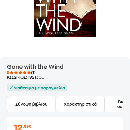
Gone with the Wind
5
(1)
ΚΩΔΙΚΟΣ:
1921300
Διαθέσιμο με παραγγελία
Βιογ
Σύνοψη βιβλίου
Χαρακτηριστικά
συγγ
12
,99€