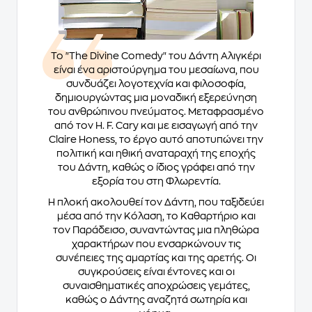
Το "The Divine Comedy" του Δάντη Αλιγκέρι
είναι ένα αριστούργημα του μεσαίωνα, που
συνδυάζει λογοτεχνία και φιλοσοφία,
δημιουργώντας μια μοναδική εξερεύνηση
του ανθρώπινου πνεύματος. Μεταφρασμένο
από τον H. F. Cary και με εισαγωγή από την
Claire Honess, το έργο αυτό αποτυπώνει την
πολιτική και ηθική αναταραχή της εποχής
του Δάντη, καθώς ο ίδιος γράφει από την
εξορία του στη Φλωρεντία.
Η πλοκή ακολουθεί τον Δάντη, που ταξιδεύει
μέσα από την Κόλαση, το Καθαρτήριο και
τον Παράδεισο, συναντώντας μια πληθώρα
χαρακτήρων που ενσαρκώνουν τις
συνέπειες της αμαρτίας και της αρετής. Οι
συγκρούσεις είναι έντονες και οι
συναισθηματικές αποχρώσεις γεμάτες,
καθώς ο Δάντης αναζητά σωτηρία και