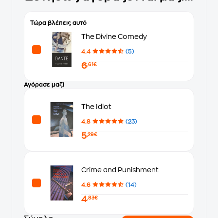
Τώρα βλέπεις αυτό
The Divine Comedy
4.4
(5)
6
,61€
Αγόρασε μαζί
The Idiot
4.8
(23)
5
,29€
Crime and Punishment
4.6
(14)
4
,83€