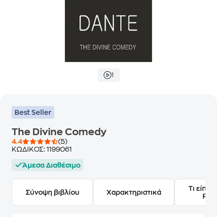
1
Best Seller
The Divine Comedy
4.4
(5)
ΚΩΔΙΚΟΣ:
1199061
Άμεσα Διαθέσιμο
Τι είπαν
Σύνοψη βιβλίου
Χαρακτηριστικά
Frie