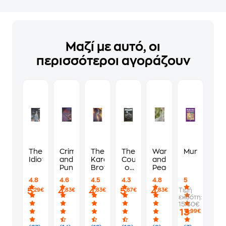
Μαζί με αυτό, οι
περισσότεροι αγοράζουν
The
Crime
The
The
War
Murdoku
Idiot
and
Karamazov
Count
and
Punishment
Brothers
of
Peace
Monte
4.8
4.6
4.5
4.3
4.8
5
Cristo
5
4
4
5
4
Τιμή
,29€
,83€
,83€
,87€
,83€
εκδότη:
15.50€
13
,99€