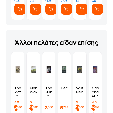
(23)
(14)
(12)
(10)
(8)
(3)
Άλλοι πελάτες είδαν επίσης
The
Finnegans
The
Decameron
Wuthering
Crime
Picture
Wake
Hunchback
Heights
and
of
of
Punishment
Dorian
Notre-
4.9
5
5
4.6
Gray
Dame
5
4
2
5
4
4
,87€
,83€
,85€
,79€
,83€
,83€