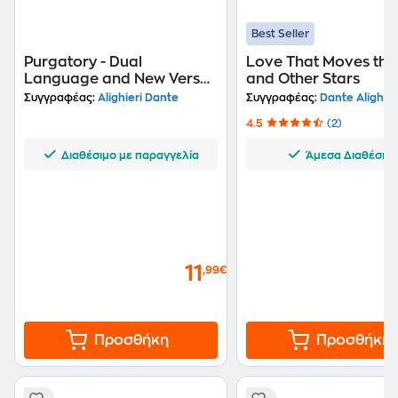
Best Seller
Purgatory - Dual
Love That Moves the
Language and New Verse
and Other Stars
Translation
Συγγραφέας:
Alighieri Dante
Συγγραφέας:
Dante Alighier
4.5
(2)
Διαθέσιμο με παραγγελία
Άμεσα Διαθέσιμ
11
,99€
Προσθήκη
Προσθήκη