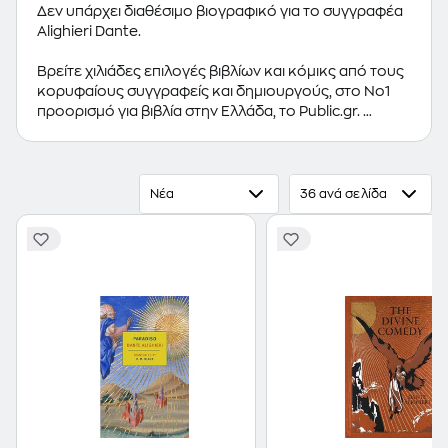
Δεν υπάρχει διαθέσιμο βιογραφικό για το συγγραφέα
Alighieri Dante.
Βρείτε χιλιάδες επιλογές βιβλίων και κόμικς από τους
κορυφαίους συγγραφείς και δημιουργούς, στο Νο1
προορισμό για βιβλία στην Ελλάδα, το Public.gr.
Προτεινόμενες κατηγορίες βιβλίων:
Ελληνόγλωσσα
Βιβλία
,
Ξενόγλωσσα Βιβλία
,
Κόμικς
Νέα
36 ανά σελίδα