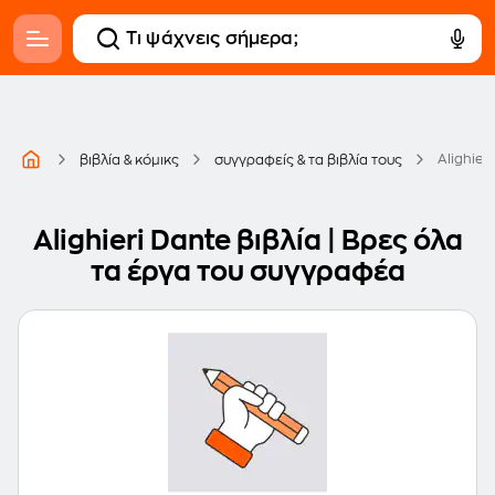
Alighier
βιβλία & κόμικς
συγγραφείς & τα βιβλία τους
Alighieri Dante βιβλία | Βρες όλα
τα έργα του συγγραφέα