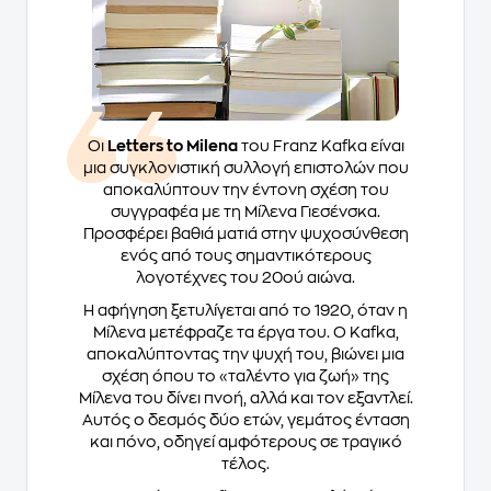
Οι
Letters to Milena
του Franz Kafka είναι
μια συγκλονιστική συλλογή επιστολών που
αποκαλύπτουν την έντονη σχέση του
συγγραφέα με τη Μίλενα Γιεσένσκα.
Προσφέρει βαθιά ματιά στην ψυχοσύνθεση
ενός από τους σημαντικότερους
λογοτέχνες του 20ού αιώνα.
Η αφήγηση ξετυλίγεται από το 1920, όταν η
Μίλενα μετέφραζε τα έργα του. Ο Kafka,
αποκαλύπτοντας την ψυχή του, βιώνει μια
σχέση όπου το «ταλέντο για ζωή» της
Μίλενα του δίνει πνοή, αλλά και τον εξαντλεί.
Αυτός ο δεσμός δύο ετών, γεμάτος ένταση
και πόνο, οδηγεί αμφότερους σε τραγικό
τέλος.