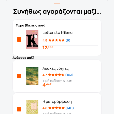
Συνήθως αγοράζονται μαζί...
Τώρα βλέπεις αυτό
Letters to Milena
4.8
(9)
12
,99€
Αγόρασε μαζί
Λευκές νύχτες
4.7
(103)
Τιμή εκδότη: 5.90€
4
,44€
Η μεταμόρφωση
4.8
(140)
Τιμή εκδότη: 8.20€