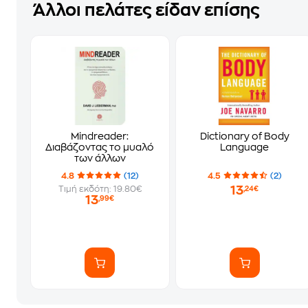
Άλλοι πελάτες είδαν επίσης
Mindreader:
Dictionary of Body
Διαβάζοντας το μυαλό
Language
των άλλων
4.8
(12)
4.5
(2)
13
Τιμή εκδότη: 19.80€
,24€
13
,99€