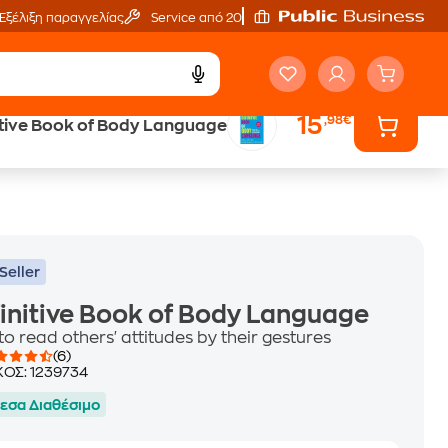
Εξέλιξη παραγγελίας
Service από 20'
15
,98€
itive Book of Body Language
ά
Έλα στον κόσμο
των ηχητικών βιβλίων
Seller
initive Book of Body Language
o read others' attitudes by their gestures
(6)
ΚΟΣ:
1239734
εσα Διαθέσιμο