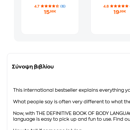
4.7
(6)
4.8
15
19
,98€
,99€
Σύνοψη βιβλίου
This international bestseller explains everything 
What people say is often very different to what the
Now, with THE DEFINITIVE BOOK OF BODY LANGUAGE, 
language is easy to pick up and fun to use. Find ou