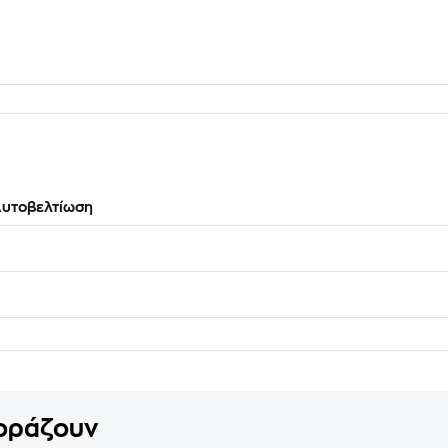
υτοβελτίωση
γοράζουν