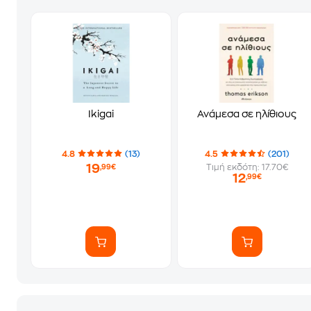
Ikigai
Ανάμεσα σε ηλίθιους
4.8
(13)
4.5
(201)
19
Τιμή εκδότη: 17.70€
,99€
12
,99€