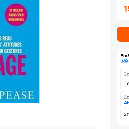
Επι
Βάλ
Σ
Σε
Δι
Σ