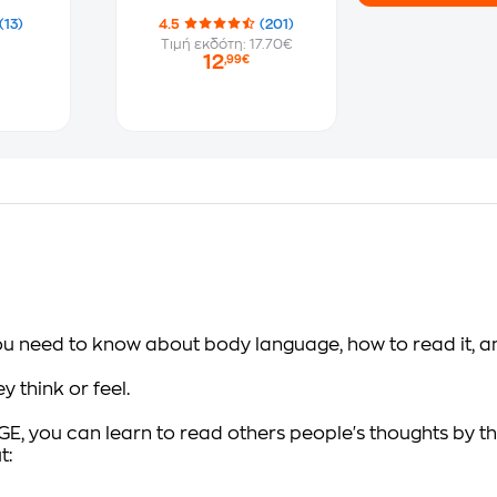
(13)
4.5
(201)
Τιμή εκδότη: 17.70€
12
,99€
you need to know about body language, how to read it, a
y think or feel.
you can learn to read others people's thoughts by thei
t: