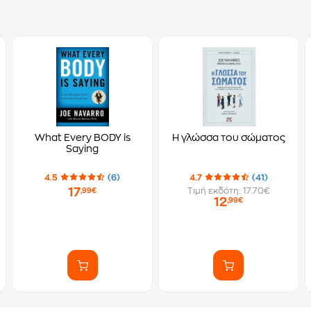
What Every BODY is
Η γλώσσα του σώματος
Saying
4.5
(6)
4.7
(41)
17
Τιμή εκδότη: 17.70€
,99€
12
,99€