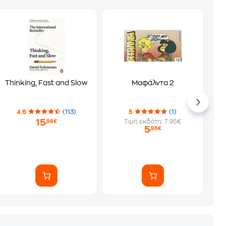
Thinking, Fast and Slow
Μαφάλντα 2
4.6
(113)
5
(1)
15
Τιμή εκδότη: 7.95€
,98€
5
,98€