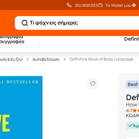
210 8181333
Το Wallet μου
Βιογραφία
Defin
20 € Public επιστροφή
Δωρεάν Μεταφορικ
συγγραφέα
με Snappi
με Public+ Delivery
Definitive Book of Body Language
γία & Ευ ζην
Αυτοβελτίωση
Best 
Def
How t
4.7
ΚΩΔΙ
Άμ