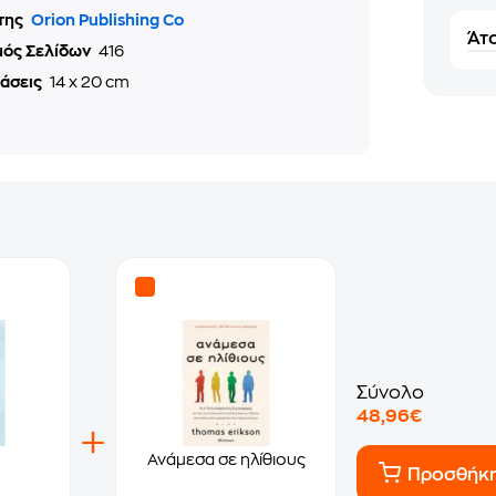
της
Orion Publishing Co
Άτο
μός Σελίδων
416
τάσεις
14 x 20 cm
Σύνολο
48,96€
Ανάμεσα σε ηλίθιους
Προσθήκ