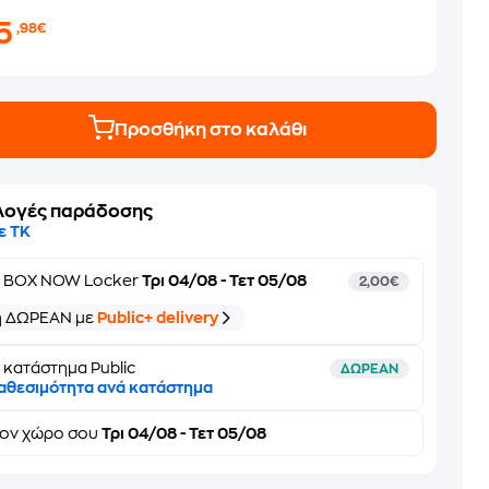
15
,98€
Προσθήκη στο καλάθι
λογές παράδοσης
ε ΤΚ
ε
BOX NOW Locker
Τρι 04/08 - Τετ 05/08
2,00€
ή ΔΩΡΕΑΝ με
Public+ delivery
 κατάστημα Public
ΔΩΡΕΑΝ
αθεσιμότητα ανά κατάστημα
τον
χώρο σου
Τρι 04/08 - Τετ 05/08