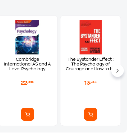
Cambridge
The Bystander Effect :
International AS and A
The Psychology of
Level Psychology
Courage and How to be
Revision Guide
Brave
22
13
,99€
,24€