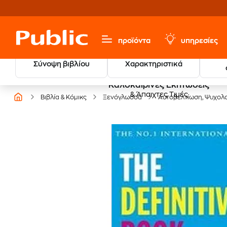
προϊόντα
υπηρεσίες
Σύνοψη βιβλίου
Χαρακτηριστικά
Καλοκαιρινές Εκπτώσεις
& Άπαιχτες Τιμές
Βιβλία & Κόμικς
Ξενόγλωσσα
Αυτοβελτίωση, Ψυχολο