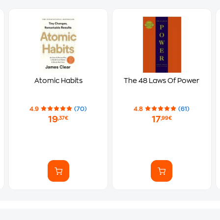
Atomic Habits
The 48 Laws Of Power
4.9
(70)
4.8
(61)
19
17
,37€
,99€