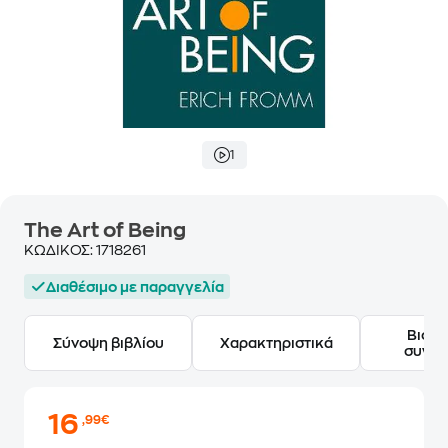
1
The Art of Being
ΚΩΔΙΚΟΣ:
1718261
Διαθέσιμο με παραγγελία
Βιογ
Σύνοψη βιβλίου
Χαρακτηριστικά
συγγ
16
,99€