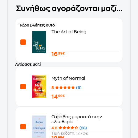
Συνήθως αγοράζονται μαζί...
Τώρα βλέπεις αυτό
The Art of Being
16
,99€
Αγόρασε μαζί
Myth of Normal
5
(6)
14
,99€
Ο φόβος μπροστά στην
ελευθερία
4.6
(28)
Τιμή εκδότη: 17.70€
,99€