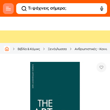
Βιβλία & Κόμικς
Ξενόγλωσσα
Ανθρωπιστικές - Κοινων