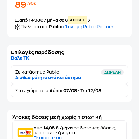
89
,90€
από
14,98€
/ μήνα σε 6
ATOKEΣ
Πωλείται από
Public
+ 1 ακόμη Public Partner
Επιλογές παράδοσης
Βάλε ΤΚ
Σε κατάστημα Public
ΔΩΡΕΑΝ
Διαθεσιμότητα ανά κατάστημα
Στον
χώρο σου
Αύριο 07/08 - Τετ 12/08
Άτοκες δόσεις με ή χωρίς πιστωτική
Από
14,98 € /μήνα
σε 6 άτοκες δόσεις,
με πιστωτική κάρτα
Περισσότερα