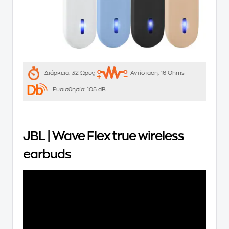
Διάρκεια:
32 Ώρες
Αντίσταση:
16 Ohms
Ευαισθησία:
105 dB
JBL | Wave Flex true wireless
earbuds