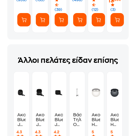
13
(959)
(135)
(498)
,99€
Λευκό
1.2m
USB-
-
C
(39)
(12)
(3)
White
18W
1.5m
-
Black
Άλλοι πελάτες είδαν επίσης
Ακουστικά
Ακουστικά
Ακουστικά
Βάση
Ακουστικά
Ακουστικά
Bluetooth
Bluetooth
Bluetooth
Τηλεόρασης
Bluetooth
Bluetooth
JBL
JBL
JBL
Οροφής
Huawei
Huawei
Tune
Wave
Wave
SBOX
FreeBuds
FreeBuds
4.3
4.3
4.2
5
5
Flex
Flex
Beam
CPLB-
7i -
7i -