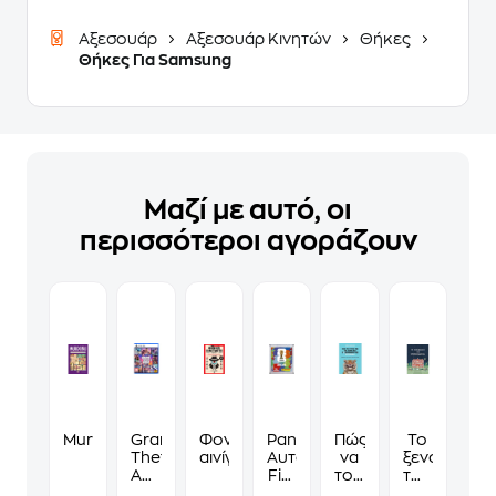
Αξεσουάρ
Αξεσουάρ Κινητών
Θήκες
Θήκες Για Samsung
Μαζί με αυτό, οι
περισσότεροι αγοράζουν
Murdoku
Grand
Φονικά
Panini
Πώς
Το
Theft
αινίγματα
Αυτοκόλλητα
να
ξενοδοχείο
Auto
Fifa
τους
των
VI
World
λες
συναισθημ