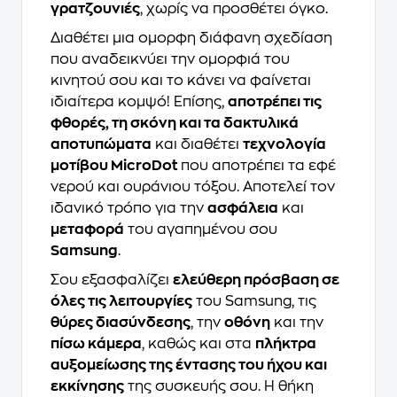
γρατζουνιές
, χωρίς να προσθέτει όγκο.
Διαθέτει μια ομορφη διάφανη σχεδίαση
που αναδεικνύει την ομορφιά του
κινητού σου και το κάνει να φαίνεται
ιδιαίτερα κομψό! Επίσης,
αποτρέπει τις
φθορές, τη σκόνη και τα δακτυλικά
αποτυπώματα
και διαθέτει
τεχνολογία
μοτίβου MicroDot
που αποτρέπει τα εφέ
νερού και ουράνιου τόξου. Αποτελεί τον
ιδανικό τρόπο για την
ασφάλεια
και
μεταφορά
του αγαπημένου σου
Samsung
.
Σου εξασφαλίζει
ελεύθερη πρόσβαση σε
όλες τις λειτουργίες
του Samsung, τις
θύρες διασύνδεσης
, την
οθόνη
και την
πίσω κάμερα
, καθώς και στα
πλήκτρα
αυξομείωσης της έντασης του ήχου και
εκκίνησης
της συσκευής σου. Η θήκη