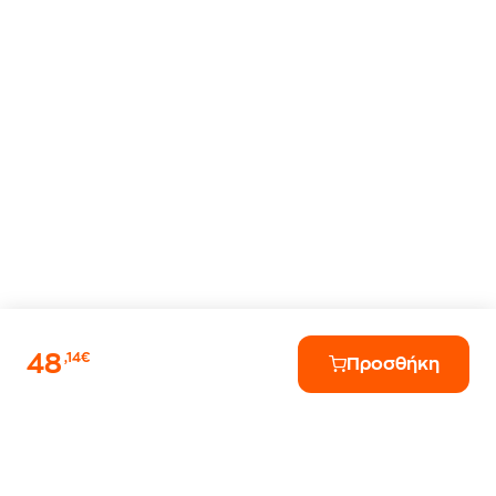
48
,14€
Προσθήκη