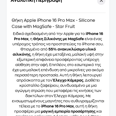
Αναλυτική Περιγραφή
Θήκη Apple iPhone 16 Pro Max - Silicone
Case with MagSafe - Star Fruit
Ειδικά σχεδιασμένη από την Apple για το
iPhone 16
Pro Max
, η
Θήκη Σιλικόνης με MagSafe
είναι ένας
υπέροχος τρόπος να προστατεύεις το iPhone σου.
Φτιαγμένο από
55% ανακυκλώσιμο υλικό
σιλικόνης
, η θήκη έχει μεταξένια, μαλακή υφή στην
εξωτερική επιφάνεια προσφέροντας υπέροχη
αίσθηση στην αφή. Επιπλέον, στο εσωτερικό της
έχει μια μαλακή επένδυση από μικροΐνες για ακόμα
περισσότερη προστασία. Αυτή η θήκη λειτουργεί
απρόσκοπτα με τον
Έλεγχο Κάμερας
. Διαθέτει
κρύσταλλο ζαφείριου, συνδυασμένο με μια
αγώγιμη στρώση που μεταφέρει τις κινήσεις των
δακτύλων στον Έλεγχο Κάμερας. Με
ενσωματωμένους μαγνήτες που ευθυγραμμίζονται
τέλεια με το
iPhone 16 Pro Max
, αυτή η θήκη
προσφέρει μια
μαγική εμπειρία προσάρτησης
και