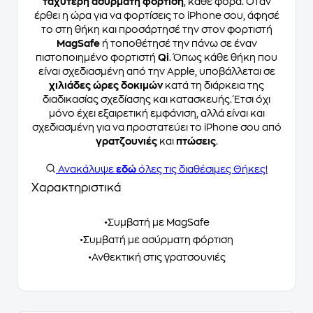
ταχύτερη ασύρματη φόρτιση
, κάθε φορά. Όταν
έρθει η ώρα για να φορτίσεις το iPhone σου, άφησέ
το στη θήκη και προσάρτησέ την στον φορτιστή
MagSafe
ή τοποθέτησέ την πάνω σε έναν
πιστοποιημένο φορτιστή
Qi
. Όπως κάθε θήκη που
είναι σχεδιασμένη από την Apple, υποβάλλεται σε
χιλιάδες ώρες δοκιμών
κατά τη διάρκεια της
διαδικασίας σχεδίασης και κατασκευής. Έτσι όχι
μόνο έχει εξαιρετική εμφάνιση, αλλά είναι και
σχεδιασμένη για να προστατεύει το iPhone σου από
γρατζουνιές
και
πτώσεις
.
Ανακάλυψε
εδώ
όλες τις διαθέσιμες Θήκες!
Χαρακτηριστικά
•Συμβατή με MagSafe
•Συμβατή με ασύρματη φόρτιση
•Ανθεκτική στις γρατσουνιές