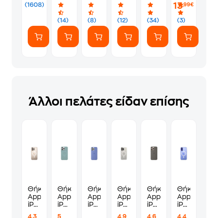
17
iPhone
Tune
13
(1608)
,99€
Pro
16
Clarity
Max
Pro
-
(14)
(8)
(12)
(34)
(3)
-
Max
Clear
Tune
-
Full
Tune
Frame
Clear
Premium
Άλλοι πελάτες είδαν επίσης
Θήκη
Θήκη
Θήκη
Θήκη
Θήκη
Θήκη
Apple
Apple
Apple
Apple
Apple
Apple
iPhone
iPhone
iPhone
iPhone
iPhone
iPhone
16
16
16
16
16
16 -
4.3
5
4.9
4.6
4.4