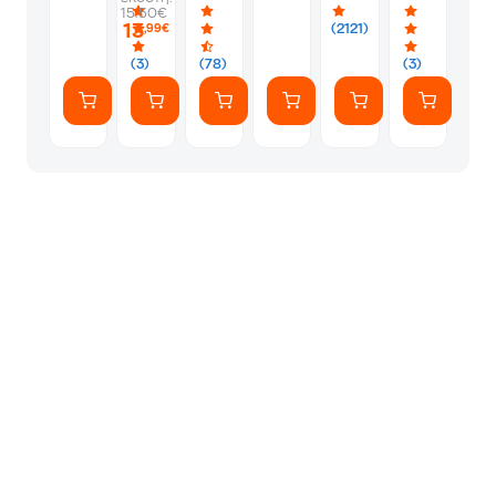
-
-
Album
Silver
1
15.50€
PS5
Silver
Φακελάκι
13
(2121)
,99€
(7
Αυτοκόλλητ
(3)
(78)
(3)