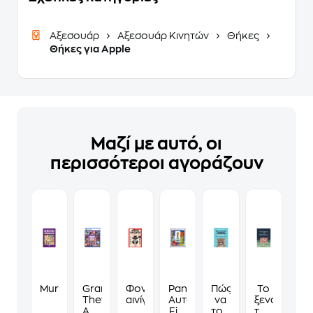
Αξεσουάρ
Αξεσουάρ Κινητών
Θήκες
Θήκες για Apple
Μαζί με αυτό, οι
περισσότεροι αγοράζουν
Murdoku
Grand
Φονικά
Panini
Πώς
Το
Theft
αινίγματα
Αυτοκόλλητα
να
ξενοδοχείο
Auto
Fifa
τους
των