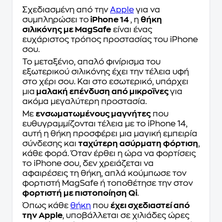
Σχεδιασμένη από την
Apple
για να
συμπληρώσει το
iPhone 14
, η
θήκη
σιλικόνης με MagSafe
είναι ένας
ευχάριστος τρόπος προστασίας του iPhone
σου.
Το μεταξένιο, απαλό φινίρισμα του
εξωτερικού σιλικόνης έχει την τέλεια υφή
στο χέρι σου. Και στο εσωτερικό, υπάρχει
μια
μαλακή επένδυση από μικροΐνες
για
ακόμα μεγαλύτερη προστασία.
Με
ενσωματωμένους μαγνήτες
που
ευθυγραμμίζονται τέλεια με το iPhone 14,
αυτή η θήκη προσφέρει μια μαγική εμπειρία
σύνδεσης και
ταχύτερη ασύρματη φόρτιση
,
κάθε φορά. Όταν έρθει η ώρα να φορτίσεις
το iPhone σου, δεν χρειάζεται να
αφαιρέσεις τη θήκη, απλά κούμπωσε τον
φορτιστή MagSafe ή τοποθέτησε την στον
φορτιστή με πιστοποίηση Qi
.
Όπως κάθε
θήκη
που
έχει σχεδιαστεί από
την Apple
, υποβάλλεται σε χιλιάδες ώρες