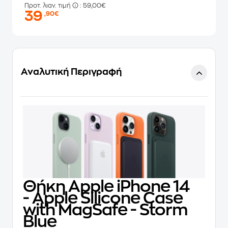
Προτ. λιαν. τιμή
: 59,00€
39
,90€
Αναλυτική Περιγραφή
Θήκη Apple iPhone 14
- Apple Silicone Case
with MagSafe - Storm
Blue