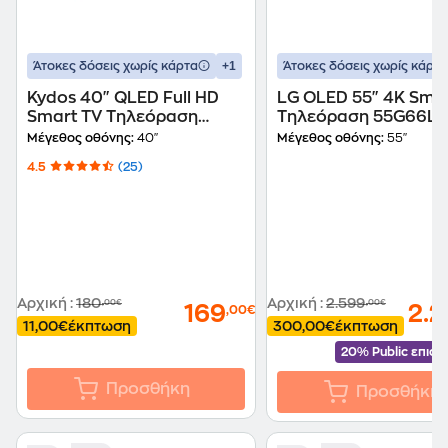
+1
Άτοκες δόσεις χωρίς κάρτα
Άτοκες δόσεις χωρίς κάρτα
Kydos 40" QLED Full HD
LG OLED 55" 4K Sma
Smart TV Τηλεόραση
Τηλεόραση 55G66LS
K40VF22SQ00V2
Μέγεθος οθόνης:
40"
Μέγεθος οθόνης:
55"
4.5
(25)
Αρχική
:
180
Αρχική
:
2.599
,00€
,00€
169
2.
,00€
11,00€
έκπτωση
300,00€
έκπτωση
20% Public επισ
Προσθήκη
Προσθήκη