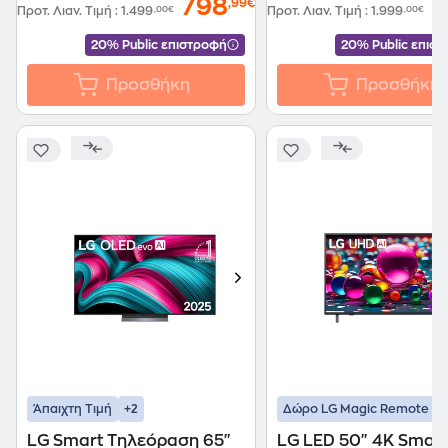
798
9
,99€
Προτ. Λιαν. Τιμή
:
1.499
,00€
Προτ. Λιαν. Τιμή
:
1.999
,00€
20% Public επιστροφή
20% Public επισ
Προσθήκη
Προσθήκη
+2
+
Άπαιχτη Τιμή
Δώρο LG Magic Remote
LG Smart Τηλεόραση 65"
LG LED 50" 4K Smart