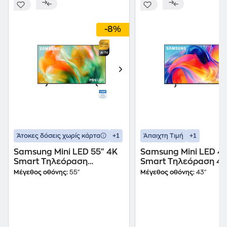
-8%
+1
+1
Άτοκες δόσεις χωρίς κάρτα
Άπαιχτη Τιμή
Samsung Mini LED 55" 4K
Samsung Mini LED 43
Smart Τηλεόραση
Smart Τηλεόραση 4
55M80H AI TV
Μέγεθος οθόνης:
55"
Μέγεθος οθόνης:
43"