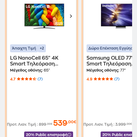
+2
Άπαιχτη Τιμή
Δώρο Επέκταση Εγγύηση
LG NanoCell 65" 4K
Samsung OLED 77" 
Smart Τηλεόραση
Smart Τηλεόραση
65NANO81A6A
77S90F AI TV
Μέγεθος οθόνης:
65"
Μέγεθος οθόνης:
77"
4.7
(7)
4.9
(7)
539
1
,00€
Προτ. Λιαν. Τιμή
:
899
,00€
Προτ. Λιαν. Τιμή
:
3.999
,00€
20% Public επιστροφή
20% Public επιστ