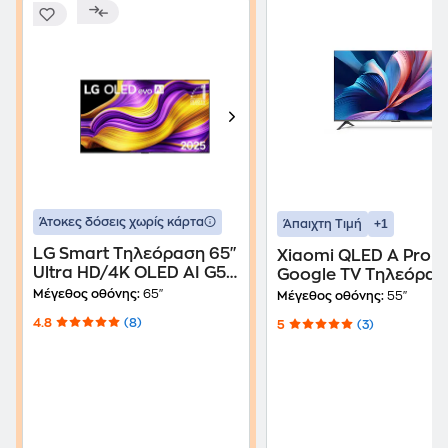
Άτοκες δόσεις χωρίς κάρτα
+1
Άπαιχτη Τιμή
LG Smart Τηλεόραση 65"
Xiaomi QLED A Pro 5
Ultra HD/4K OLED AI G5
Google TV Τηλεόρασ
2025 (OLED65G55LW)
Μέγεθος οθόνης:
65"
Μέγεθος οθόνης:
55"
4.8
(8)
5
(3)