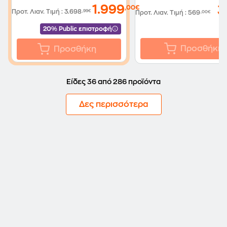
1.999
,00€
3
Προτ. Λιαν. Τιμή
:
3.698
,99€
Προτ. Λιαν. Τιμή
:
569
,00€
20% Public επιστροφή
Προσθήκη
Προσθήκη
Είδες 36 από 286 προϊόντα
Δες περισσότερα