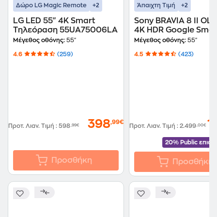
+2
+2
Δώρο LG Magic Remote
Άπαιχτη Τιμή
LG LED 55" 4K Smart
Sony BRAVIA 8 II OLE
Τηλεόραση 55UA75006LA
4K HDR Google Smar
Τηλεόραση K55XR8
Μέγεθος οθόνης:
55"
Μέγεθος οθόνης:
55"
4.6
(259)
4.5
(423)
398
1
,99€
Προτ. Λιαν. Τιμή
:
598
,99€
Προτ. Λιαν. Τιμή
:
2.499
,00€
20% Public επισ
Προσθήκη
Προσθήκη