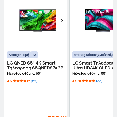
+2
Άπαιχτη Τιμή
Άτοκες δόσεις χωρίς κάρτα
LG QNED 65" 4K Smart
LG Smart Τηλεόραση
Τηλεόραση 65QNED87A6B
Ultra HD/4K OLED AI
2025 (OLED55C55LA
Μέγεθος οθόνης:
65"
Μέγεθος οθόνης:
55"
4.5
(28)
4.9
(33)