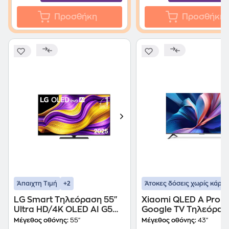
Προσθήκη
Προσθήκη
+2
Άπαιχτη Τιμή
Άτοκες δόσεις χωρίς κάρτα
LG Smart Τηλεόραση 55"
Xiaomi QLED A Pro 4
Ultra HD/4K OLED AI G5
Google TV Τηλεόρασ
2025 (OLED55G56LS)
Μέγεθος οθόνης:
55"
Μέγεθος οθόνης:
43"