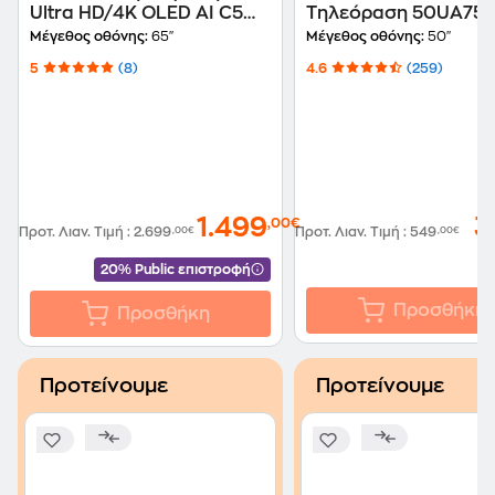
Ultra HD/4K OLED AI C5
Τηλεόραση 50UA75
2025 (OLED65C55LA)
Μέγεθος οθόνης:
65"
Μέγεθος οθόνης:
50"
5
(8)
4.6
(259)
1.499
3
,00€
Προτ. Λιαν. Τιμή
:
2.699
,00€
Προτ. Λιαν. Τιμή
:
549
,00€
20% Public επιστροφή
Προσθήκη
Προσθήκη
Προτείνουμε
Προτείνουμε