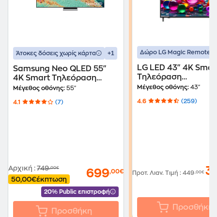
Δώρο LG Magic Remote
+1
Άτοκες δόσεις χωρίς κάρτα
LG LED 43" 4K Smar
Samsung Neo QLED 55"
Τηλεόραση
4K Smart Τηλεόραση
43UA75006LA
QE55QN85F
Μέγεθος οθόνης:
43"
Μέγεθος οθόνης:
55"
4.6
(259)
4.1
(7)
Αρχική
:
749
3
,00€
699
,00€
Προτ. Λιαν. Τιμή
:
449
,00€
50,00€
έκπτωση
20% Public επιστροφή
Προσθήκη
Προσθήκη