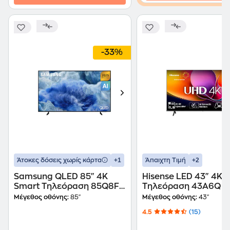
-33%
+1
+2
Άτοκες δόσεις χωρίς κάρτα
Άπαιχτη Τιμή
Samsung QLED 85" 4K
Hisense LED 43" 4K 
Smart Τηλεόραση 85Q8F
Τηλεόραση 43A6Q
AI TV
Μέγεθος οθόνης:
85"
Μέγεθος οθόνης:
43"
4.5
(15)