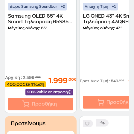
+2
+1
Δώρο Samsung Soundbar
Άπαιχτη Τιμή
Samsung OLED 65" 4K
LG QNED 43" 4K Sma
Smart Τηλεόραση 65S85H
Τηλεόραση 43QNED
AI TV
AI
Μέγεθος οθόνης:
65"
Μέγεθος οθόνης:
43"
Αρχική
:
2.399
,00€
4
1.999
,00€
Προτ. Λιαν. Τιμή
:
549
,00€
400,00€
έκπτωση
20% Public επιστροφή
Προσθήκη
Προσθήκη
Προτείνουμε