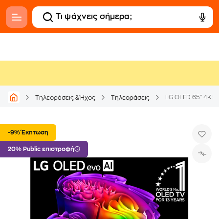
LG OLED 65" 4K 
Τηλεοράσεις & Ήχος
Τηλεοράσεις
-9% Έκπτωση
20% Public επιστροφή