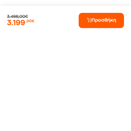
3.498,00€
Προσθήκη
3.199
,00€