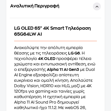
Αναλυτική Περιγραφή
LG OLED 65" 4K Smart Τηλεόραση
65G64LW AI
Ανακαλύψτε την απόλυτη εμπειρία
θέασης με τις τηλεοράσεις
LG G6
. Η
τεχνολογία
4K OLED
προσφέρει τέλεια
χρώματα και εντυπωσιακή αντίθεση, ενώ
ο επεξεργαστής
Alpha 11 AI Gen3
με Dual
AI Engine εξασφαλίζει απίστευτη
ευκρίνεια και ομαλή κίνηση. Απολαύστε
Dolby Vision, HDR10 και HLG, μαζί με 4K
120fps για gaming και ταινίες χωρίς
καθυστέρηση. Η ηχητική εμπειρία με
Alpha 11 AI Sound Pro δημιουργεί
καθηλωτικό ήχο 11.1.2. Με webOS 26,