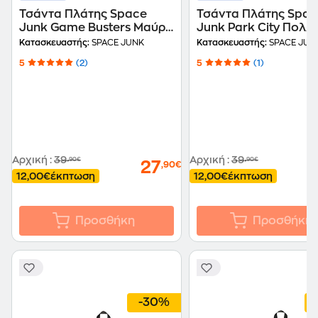
Τσάντα Πλάτης Space
Τσάντα Πλάτης Spac
Junk Game Busters Μαύρο
Junk Park City Πολλ
Μωβ
Θηκών Πολύχρωμο
Κατασκευαστής:
SPACE JUNK
Κατασκευαστής:
SPACE JUN
5
(2)
5
(1)
Αρχική
:
39
Αρχική
:
39
,90€
,90€
27
,90€
12,00€
έκπτωση
12,00€
έκπτωση
Προσθήκη
Προσθήκη
-30%