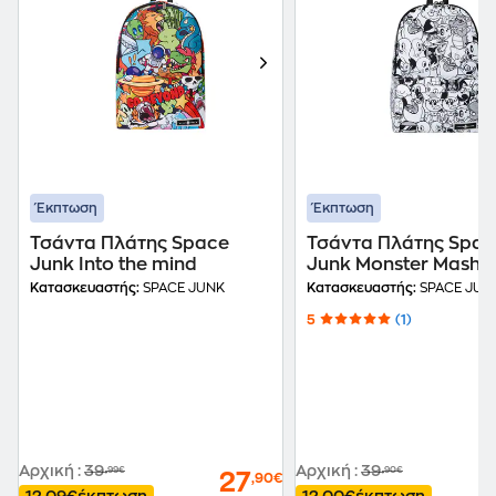
Έκπτωση
Έκπτωση
Τσάντα Πλάτης Space
Τσάντα Πλάτης Spac
Junk Into the mind
Junk Monster Mash
Πολλών Θηκών Άσπ
Κατασκευαστής:
SPACE JUNK
Κατασκευαστής:
SPACE JUN
5
(1)
Αρχική
:
39
Αρχική
:
39
,99€
,90€
27
,90€