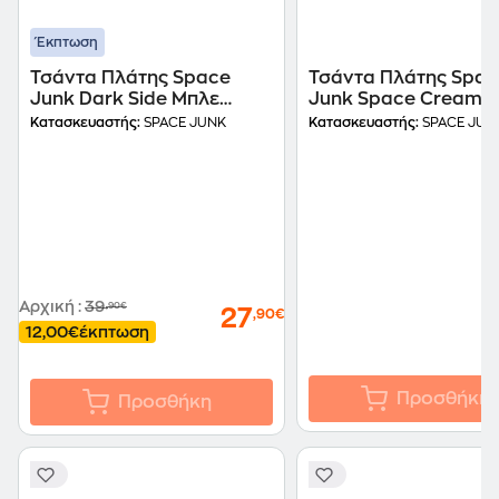
Έκπτωση
Τσάντα Πλάτης Space
Τσάντα Πλάτης Spac
Junk Dark Side Μπλε
Junk Space Cream
Γαλάζιο
Κατασκευαστής:
SPACE JUNK
Κατασκευαστής:
SPACE JUN
Αρχική
:
39
,90€
27
,90€
12,00€
έκπτωση
Προσθήκη
Προσθήκη