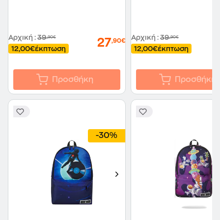
Αρχική
:
39
Αρχική
:
39
,90€
,90€
27
,90€
12,00€
έκπτωση
12,00€
έκπτωση
Προσθήκη
Προσθήκη
-30%