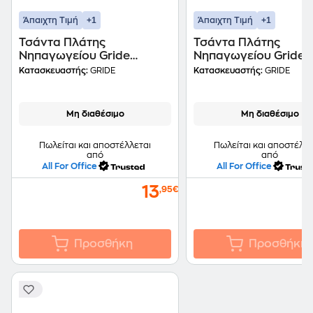
+1
+1
Άπαιχτη Τιμή
Άπαιχτη Τιμή
Τσάντα Πλάτης
Τσάντα Πλάτης
Νηπαγωγείου Gride
Νηπαγωγείου Gride
"Mickey" Μπλε
"Minnie" Ροζ
Κατασκευαστής:
GRIDE
Κατασκευαστής:
GRIDE
Μη διαθέσιμο
Μη διαθέσιμο
Πωλείται και αποστέλλεται
Πωλείται και αποστέλλε
από
από
All For Office
All For Office
13
,95€
Προσθήκη
Προσθήκη