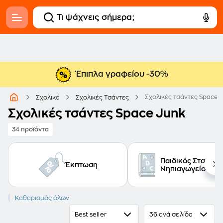
Έπιπλα γραφείου -30%
Σχολικές τσάντες Space 
Σχολικά
Σχολικές Τσάντες
Σχολικές τσάντες Space Junk
34 προϊόντα
Παιδικός Σταθμός
Έκπτωση
Νηπιαγωγείο
SPACE JUNK
Καθαρισμός όλων
Best seller
36 ανά σελίδα