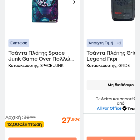
+1
Έκπτωση
Άπαιχτη Τιμή
Τσάντα Πλάτης Space
Τσάντα Πλάτης Gride
Junk Game Over Πολλών
Legend Γκρι
Θηκών Μπλε
Κατασκευαστής:
SPACE JUNK
Κατασκευαστής:
GRIDE
Μη διαθέσιμο
Πωλείται και αποστέλλε
από
All For Office
Αρχική
:
39
,90€
27
,90€
12,00€
έκπτωση