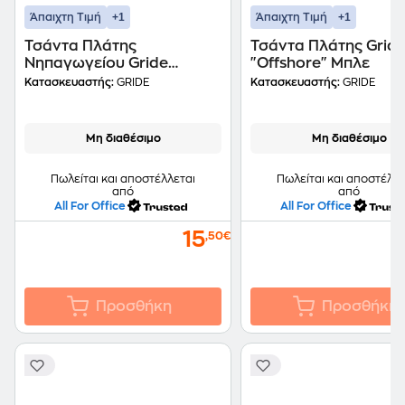
+1
+1
Άπαιχτη Τιμή
Άπαιχτη Τιμή
Τσάντα Πλάτης
Τσάντα Πλάτης Grid
Νηπαγωγείου Gride
"Offshore" Μπλε
"Minnie" Ροζ
Κατασκευαστής:
GRIDE
Κατασκευαστής:
GRIDE
Μη διαθέσιμο
Μη διαθέσιμο
Πωλείται και αποστέλλεται
Πωλείται και αποστέλλε
από
από
All For Office
All For Office
15
,50€
Προσθήκη
Προσθήκη