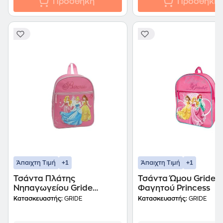
Προσθήκη
Προσθήκη
+1
+1
Άπαιχτη Τιμή
Άπαιχτη Τιμή
Τσάντα Πλάτης
Τσάντα Ώμου Gride
Νηπαγωγείου Gride
Φαγητού Princess
Princess Με 1 Θήκη
Κατασκευαστής:
GRIDE
Κατασκευαστής:
GRIDE