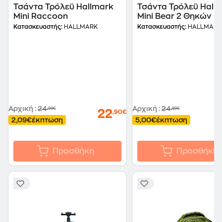
Τσάντα Τρόλεϋ Hallmark
Τσάντα Τρόλεϋ Hall
Mini Raccoon
Mini Bear 2 Θηκών
Κατασκευαστής:
HALLMARK
Κατασκευαστής:
HALLMARK
Αρχική
:
24
Αρχική
:
24
,99€
,99€
22
,90€
2,09€
έκπτωση
5,00€
έκπτωση
Προσθήκη
Προσθήκη