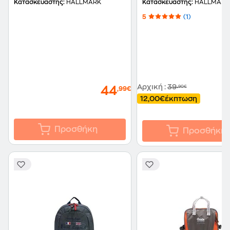
Κατασκευαστής:
HALLMARK
Κατασκευαστής:
HALLMARK
5
(1)
Αρχική
:
39
,90€
44
,99€
12,00€
έκπτωση
Προσθήκη
Προσθήκη