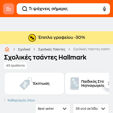
Έπιπλα γραφείου -30%
Σχολικές τσάντες Hallma
Σχολικά
Σχολικές Τσάντες
Σχολικές τσάντες Hallmark
43 προϊόντα
Παιδικός Σταθμός
Έκπτωση
Νηπιαγωγείο
HALLMARK
Καθαρισμός όλων
Best seller
36 ανά σελίδα