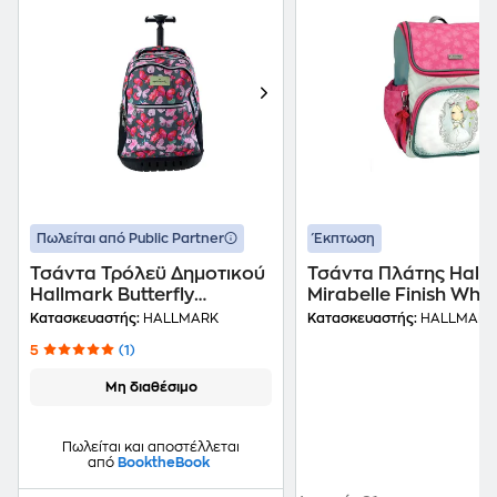
Πωλείται από Public Partner
Έκπτωση
Τσάντα Τρόλεϋ Δημοτικού
Τσάντα Πλάτης Hall
Hallmark Butterfly
Mirabelle Finish Wha
Hallmark
What You Started
Κατασκευαστής:
HALLMARK
Κατασκευαστής:
HALLMARK
Πολύχρωμο
5
(1)
Μη διαθέσιμο
Πωλείται και αποστέλλεται
από
BooktheBook