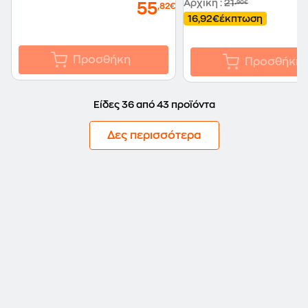
Αρχική
:
21
,90€
55
,82€
16,92€
έκπτωση
Προσθήκη
Προσθήκη
Είδες 36 από 43 προϊόντα
Δες περισσότερα