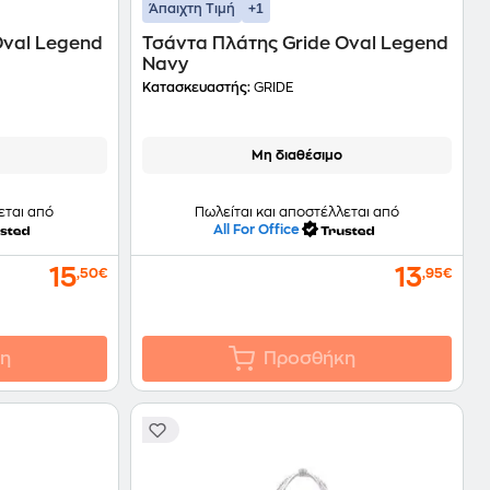
+1
Άπαιχτη Τιμή
Oval Legend
Τσάντα Πλάτης Gride Oval Legend
Navy
Κατασκευαστής:
GRIDE
Μη διαθέσιμο
εται από
Πωλείται και αποστέλλεται από
All For Office
15
13
,50€
,95€
η
Προσθήκη