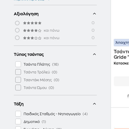
Αξιολόγηση
0
0
και πάνω
0
και πάνω
Άπαιχτη
Τσάντ
Τύπος τσάντας
Κατασκε
Τσάντα Πλάτης
Τσάντα Τρόλεϋ
Τσαντάκι Μέσης
Τσάντα Ώμου
Τάξη
Παιδικός Σταθμός - Νηπιαγωγείο
Δημοτικό