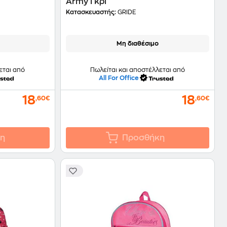
Army Γκρι
Κατασκευαστής:
GRIDE
Μη διαθέσιμο
εται από
Πωλείται και αποστέλλεται από
All For Office
18
18
,60€
,60€
η
Προσθήκη