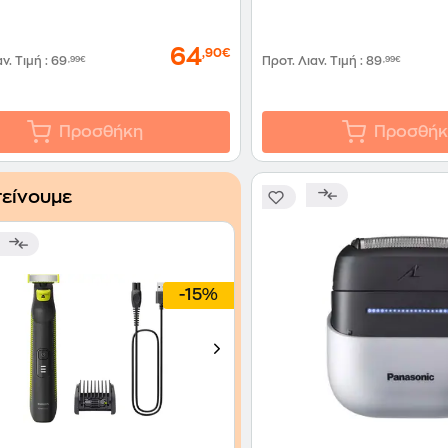
64
,90€
αν. Τιμή
:
69
,99€
Προτ. Λιαν. Τιμή
:
89
,99€
Προσθήκη
Προσθήκ
είνουμε
-15%