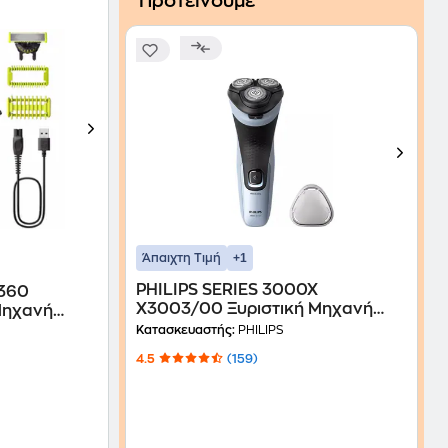
Προτείνουμε
+1
Άπαιχτη Τιμή
PHILIPS SERIES 3000X
 360
X3003/00 Ξυριστική Μηχανή
Μηχανή
Επαναφορτιζόμενη Γαλάζιο
θρακί
Κατασκευαστής:
PHILIPS
4.5
(159)