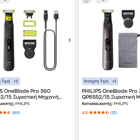
+1
+1
 Τιμή
Άπαιχτη Τιμή
PS OneBlade Pro 360
PHILIPS OneBlade Pro
2/15 Ξυριστική Μηχανή
QP6552/15 Ξυριστική 
φορτιζόμενη Μαύρο
Επαναφορτιζόμενη Αν
υαστής:
PHILIPS
Κατασκευαστής:
PHILIPS
(60)
4.5
(21)