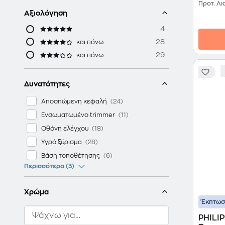
Προτ. Λι
Αξιολόγηση
4
28
και πάνω
29
και πάνω
Δυνατότητες
Αποσπώμενη κεφαλή
Ενσωματωμένο trimmer
Οθόνη ελέγχου
Υγρό ξύρισμα
Βάση τοποθέτησης
Περισσότερα (3)
Χρώμα
Έκπτω
PHILIP