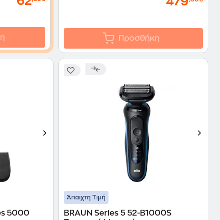
62
479
η
Προσθήκη
Άπαιχτη Τιμή
es 5000
BRAUN Series 5 52-B1000S