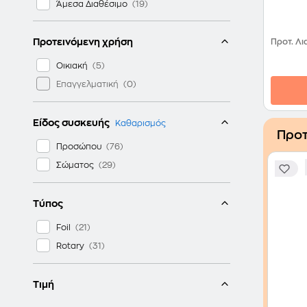
Άμεσα Διαθέσιμο
Προτεινόμενη χρήση
Προτ. Λι
Οικιακή
Επαγγελματική
Είδος συσκευής
Καθαρισμός
Προτ
Προσώπου
Σώματος
Τύπος
Foil
Rotary
Τιμή