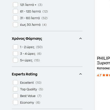
121 λεπτά +
61 - 120 λεπτά
31 - 60 λεπτά
έως 30 λεπτά
Χρόνος Φόρτισης
1 - 2 ώρες
3 - 4 ώρες
PHILI
5+ ώρες
Ξυρισ
Επανα
Κατασκε
Experts Rating
4.7
Excellent
Top Quality
Best Value
Economy