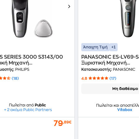
+1
Άπαιχτη Τιμή
PS SERIES 3000 S3143/00
PANASONIC ES-LV69-
τική Μηχανή
Ξυριστική Μηχανή
φορτιζόμενη Μαύρο
Επαναφορτιζόμενη Ασ
υαστής:
PHILIPS
Κατασκευαστής:
PANASONIC
(18)
4.8
(17)
Μη διαθέσιμο
Πωλείται από
Public
Πωλείται και αποστέλλ
Vitabox
+ 2 ακόμα Public Partners
79
,89€