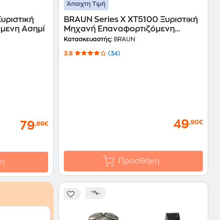
Άπαιχτη Τιμή
υριστική
BRAUN Series X XT5100 Ξυριστική
μενη Ασημί
Μηχανή Επαναφορτιζόμενη
Μαύρο
Κατασκευαστής:
BRAUN
3.9
(34)
49
,90€
79
,89€
Προσθήκη
η