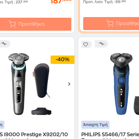
187
Προτ. Λιαν. Τιμή
:
69
,99€
αν. Τιμή
:
237
,99€
Προσθήκ
Προσθήκη
-40%
ση
Άπαιχτη Τιμή
S i9000 Prestige X9202/10
PHILIPS S5466/17 Seri