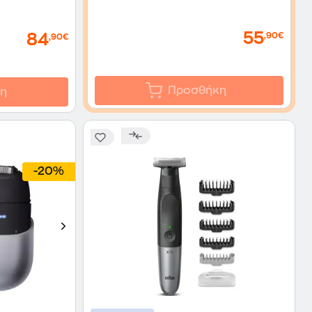
55
84
,90€
,90€
Προσθήκη
η
-20%