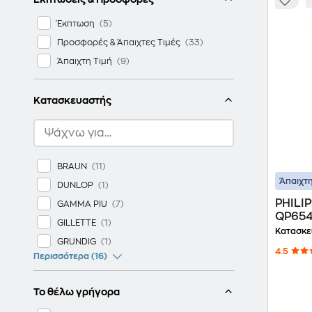
Έκπτωση
Προσφορές & Άπαιχτες Τιμές
Άπαιχτη Τιμή
Κατασκευαστής
BRAUN
Άπαιχτη
DUNLOP
PHILI
GAMMA PIU
QP654
GILLETTE
Επανα
Κατασκε
GRUNDIG
4.5
Περισσότερα (16)
Το θέλω γρήγορα