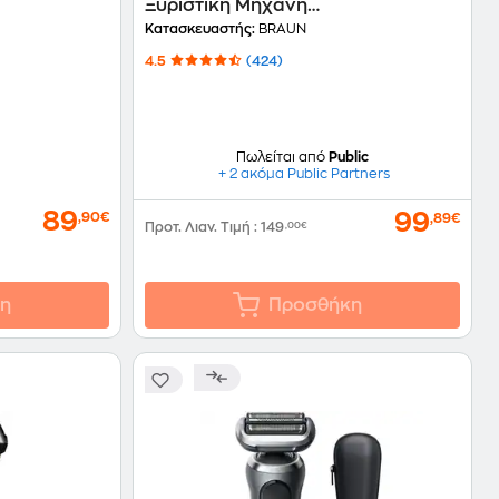
Ξυριστική Μηχανή
λε
Επαναφορτιζόμενη Μαύρο
Κατασκευαστής:
BRAUN
4.5
(424)
Πωλείται από
Public
+ 2 ακόμα Public Partners
89
99
,90€
,89€
Προτ. Λιαν. Τιμή
:
149
,00€
η
Προσθήκη