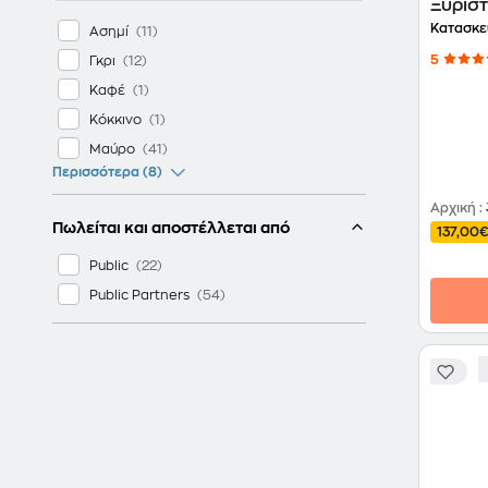
Ξυρισ
Επανα
Κατασκε
Ασημί
5
Γκρι
Καφέ
Κόκκινο
Μαύρο
Περισσότερα (8)
Αρχική
:
Πωλείται και αποστέλλεται από
137,00€
Public
Public Partners