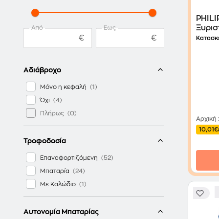
PHIL
Ξυρισ
Από
Έως
Επαν
€
€
Κατασκ
Αδιάβροχο
Μόνο η κεφαλή
Όχι
Πλήρως
Αρχική
10,01€
Τροφοδοσία
Επαναφορτιζόμενη
Μπαταρία
Με Καλώδιο
Αυτονομία Μπαταρίας