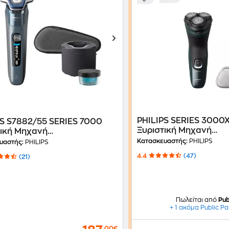
PHILIPS SERIES 3000
PS S7882/55 SERIES 7000
Ξυριστική Μηχανή
τική Μηχανή
Επαναφορτιζόμενη Μ
φορτιζόμενη Γκρι
Κατασκευαστής:
PHILIPS
υαστής:
PHILIPS
4.4
(47)
(21)
Πωλείται από
Pub
+ 1 ακόμα Public Pa
,00€