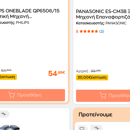
IPS ONEBLADE QP6506/15
PANASONIC ES-CM3B Ξ
τική Μηχανή
Μηχανή Επαναφορτιζό
αφορτιζόμενη Μαύρο
ευαστής:
PHILIPS
Κατασκευαστής:
PANASONIC
5
(2)
:
64
,90€
Αρχική
:
99
,89€
54
,89€
έκπτωση
20,00€
έκπτωση
Προσθήκη
Προσθήκ
Προτείνουμε