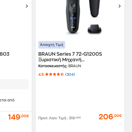
Άπαιχτη Τιμή
S803
BRAUN Series 7 72-G1200S
Ξυριστική Μηχανή
ημί
Επαναφορτιζόμενη Μαύρο
Κατασκευαστής:
BRAUN
4.5
(304)
εται από
206
149
,00€
,00€
Προτ. Λιαν. Τιμή
:
319
,00€