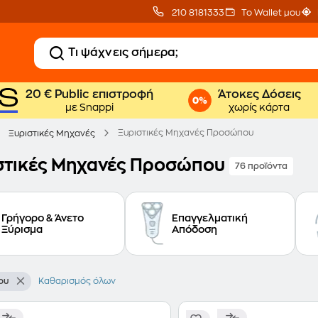
210 8181333
Το Wallet μου
20 € Public επιστροφή
Άτοκες Δόσεις
με Snappi
χωρίς κάρτα
Ξυριστικές Μηχανές Προσώπου
Ξυριστικές Μηχανές
στικές Μηχανές Προσώπου
76 προϊόντα
Γρήγορο & Άνετο
Επαγγελματική
Ξύρισμα
Απόδοση
ου
Καθαρισμός όλων