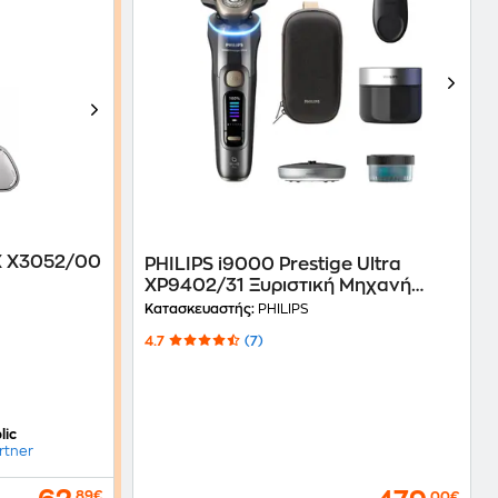
X X3052/00
PHILIPS i9000 Prestige Ultra
XP9402/31 Ξυριστική Μηχανή
αύρο
Επαναφορτιζόμενη Γκρι
Κατασκευαστής:
PHILIPS
4.7
(7)
lic
rtner
,89€
,00€