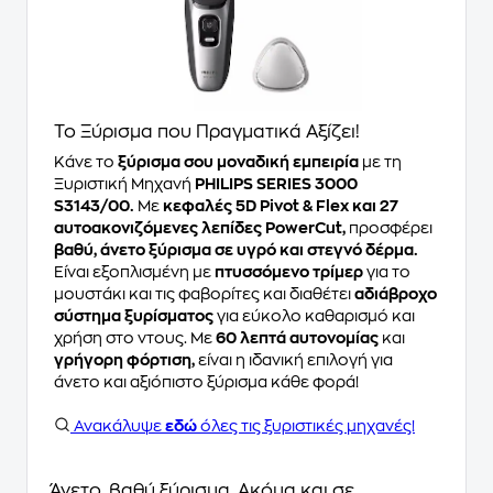
Το Ξύρισμα που Πραγματικά Αξίζει!
Κάνε το
ξύρισμα σου μοναδική εμπειρία
με τη
Ξυριστική Μηχανή
PHILIPS SERIES 3000
S3143/00.
Με
κεφαλές 5D Pivot & Flex και 27
αυτοακονιζόμενες λεπίδες PowerCut,
προσφέρει
βαθύ, άνετο ξύρισμα σε υγρό και στεγνό δέρμα.
Είναι εξοπλισμένη με
πτυσσόμενο τρίμερ
για το
μουστάκι και τις φαβορίτες και διαθέτει
αδιάβροχο
σύστημα ξυρίσματος
για εύκολο καθαρισμό και
χρήση στο ντους. Με
60 λεπτά αυτονομίας
και
γρήγορη φόρτιση,
είναι η ιδανική επιλογή για
άνετο και αξιόπιστο ξύρισμα κάθε φορά!
Ανακάλυψε
εδώ
όλες τις ξυριστικές μηχανές!
Άνετο, βαθύ ξύρισμα. Ακόμα και σε