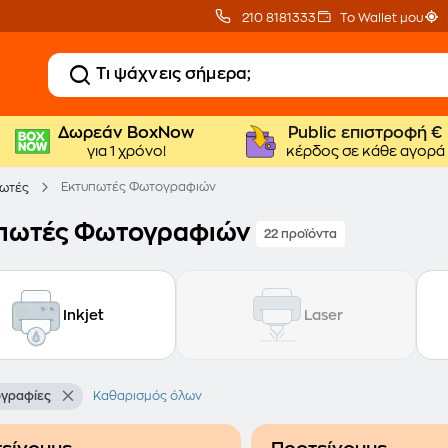
210 8181333
Το Wallet μου
Δωρεάν BoxNow
Public επιστροφή €
για 1 χρόνο!
κέρδος σε κάθε αγορά
Εκτυπωτές Φωτογραφιών
πωτές
πωτές Φωτογραφιών
22 προϊόντα
Inkjet
Laser
ογραφίες
Καθαρισμός όλων