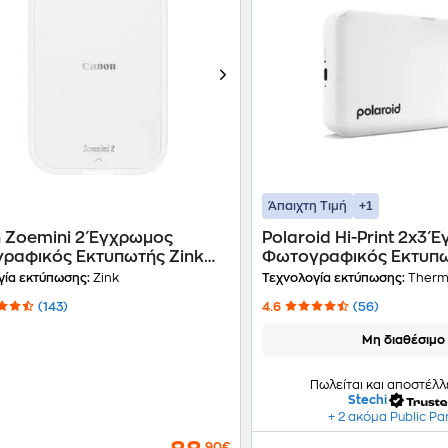
+1
Άπαιχτη Τιμή
 Zoemini 2 Έγχρωμος
Polaroid Hi-Print 2x3 
ραφικός Εκτυπωτής Zink
Φωτογραφικός Εκτυπωτ
C004AA) - Pearl White
Λευκό
γία εκτύπωσης:
Zink
Τεχνολογία εκτύπωσης:
Therm
(143)
4.6
(56)
Μη διαθέσιμο
Πωλείται και αποστέλλ
Stechi
+ 2 ακόμα Public Pa
,90€