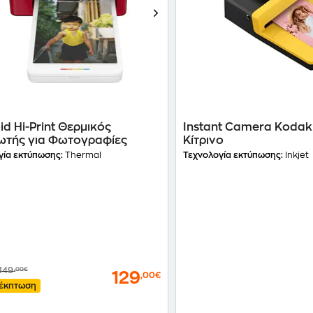
id Hi-Print Θερμικός
Instant Camera Kodak 
ωτής για Φωτογραφίες
Κίτρινο
γία εκτύπωσης:
Thermal
Τεχνολογία εκτύπωσης:
Inkjet
149
,00€
129
,00€
έκπτωση