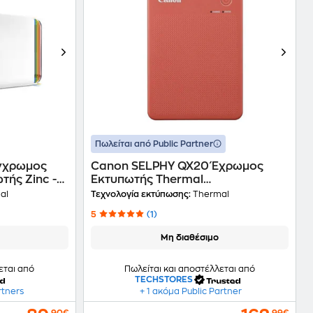
Πωλείται από Public Partner
Έγχρωμος
Canon SELPHY QX20 Έχρωμος
ής Zinc -
Εκτυπωτής Thermal
Φωτογραφιών με WiFi - Κόκκινο
al
Τεχνολογία εκτύπωσης:
Thermal
5
(1)
Μη διαθέσιμο
εται από
Πωλείται και αποστέλλεται από
TECHSTORES
rtners
+ 1 ακόμα Public Partner