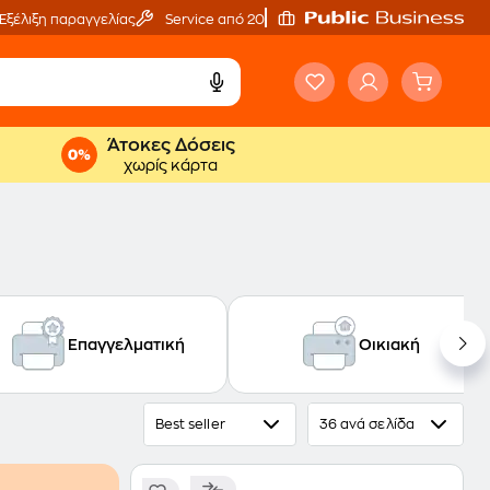
Εξέλιξη παραγγελίας
Service από 20'
Άτοκες Δόσεις
χωρίς κάρτα
Επαγγελματική
Οικιακή
Best seller
36 ανά σελίδα