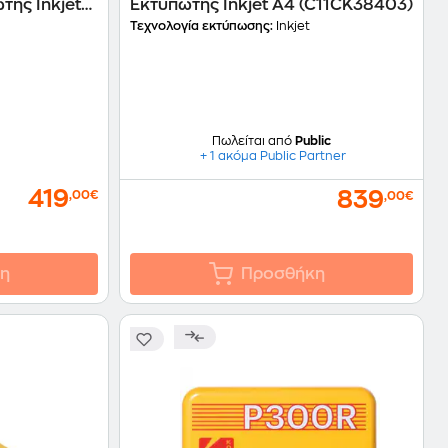
ής Inkjet
Εκτυπωτής Inkjet Α4 (C11CK38403)
2)
Τεχνολογία εκτύπωσης:
Inkjet
Πωλείται από
Public
+ 1 ακόμα Public Partner
419
839
,00€
,00€
η
Προσθήκη