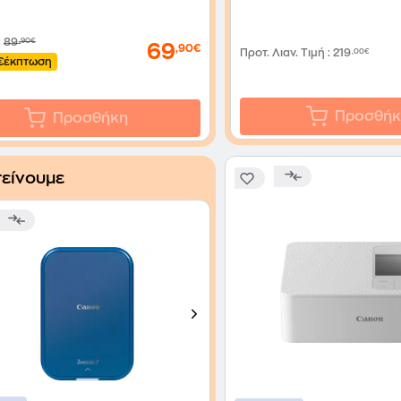
:
89
,90€
69
,90€
Προτ. Λιαν. Τιμή
:
219
,00€
€
έκπτωση
Προσθήκ
Προσθήκη
είνουμε