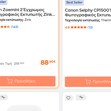
eller
Best Seller
n Zoemini 2 Έγχρωμος
Canon Selphy CP1500
γραφικός Εκτυπωτής Zink
Φωτογραφικός Εκτυπ
2C005AA) - Navy
Thermal Photo με WiFi
ογία εκτύπωσης:
Zink
Τεχνολογία εκτύπωσης:
Therm
(5540C010AA)
(143)
4.9
(13)
88
,90€
ιαν. Τιμή
:
219
,00€
Προσθήκη
Προσθήκ