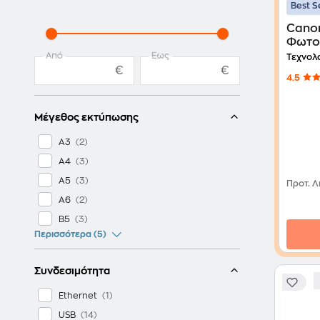
Best S
Cano
Φωτο
(545
Από
Έως
Τεχνολ
€
€
4.5
Μέγεθος εκτύπωσης
A3
A4
A5
Προτ. Λ
A6
B5
Περισσότερα (5)
Συνδεσιμότητα
Ethernet
USB