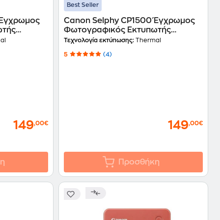
Best Seller
 Έγχρωμος
Canon Selphy CP1500 Έγχρωμος
ωτής
Φωτογραφικός Εκτυπωτής
 - Λευκό
Τhermal Photo με WiFi - Ροζ
al
Τεχνολογία εκτύπωσης:
Thermal
(5541C007AA)
5
(4)
149
149
,00€
,00€
η
Προσθήκη