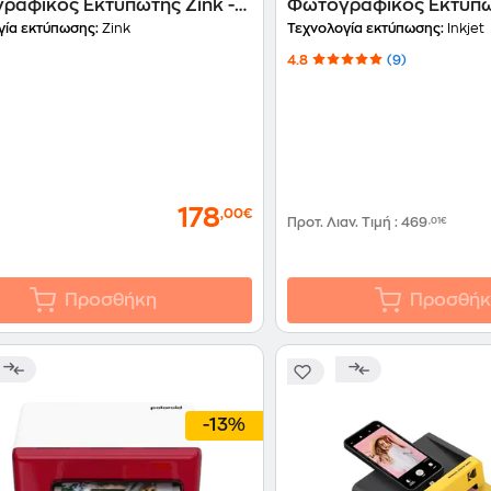
ραφικός Εκτυπωτής Zink -
Φωτογραφικός Εκτυπωτ
White
A4 με WiFi (C11CK3740
γία εκτύπωσης:
Zink
Τεχνολογία εκτύπωσης:
Inkjet
4.8
(9)
178
,00€
Προτ. Λιαν. Τιμή
:
469
,01€
Προσθήκη
Προσθήκ
-13%