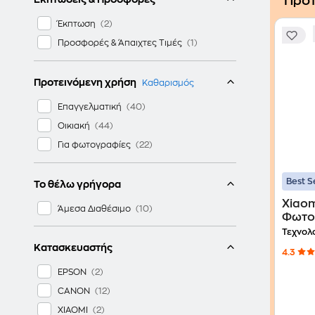
Προτ
Έκπτωση
Προσφορές & Άπαιχτες Τιμές
Προτεινόμενη χρήση
Καθαρισμός
Επαγγελματική
Οικιακή
Για φωτογραφίες
Best S
Το θέλω γρήγορα
Xiaomi 1S 
Άμεσα Διαθέσιμο
Φωτογ
x 3" 
Τεχνολ
Κατασκευαστής
4.3
EPSON
CANON
XIAOMI