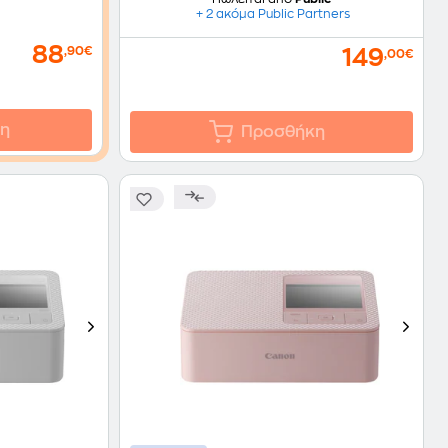
+ 2 ακόμα Public Partners
88
,90€
149
,00€
η
Προσθήκη