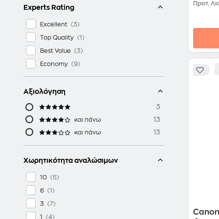
Προτ. Λι
Experts Rating
Excellent
Top Quality
Best Value
Economy
Αξιολόγηση
3
13
και πάνω
13
και πάνω
Χωρητικότητα αναλώσιμων
10
6
3
Canon
1