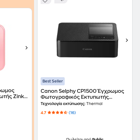
Best Seller
ρωμος
Canon Selphy CP1500 Έγχρωμος
ωτής Zink
Φωτογραφικός Εκτυπωτής
 Gold
Thermal Photo με WiFi - Μαύρο
Τεχνολογία εκτύπωσης:
Thermal
(5539C008AA)
4.7
(16)
Πωλείται από
Public