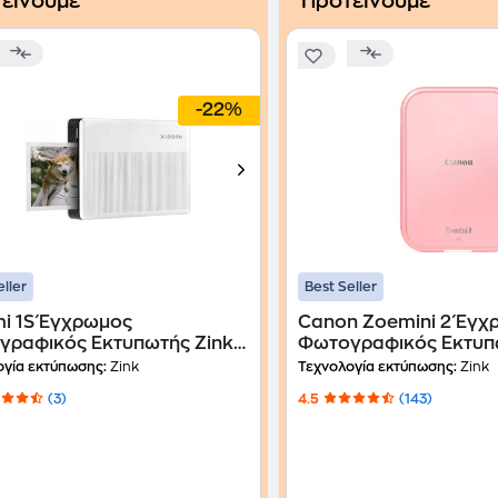
είνουμε
Προτείνουμε
-22%
eller
Best Seller
Έγχρωμος
Canon Zoemini 2 Έγχ
ραφικός Εκτυπωτής Zink 2
Φωτογραφικός Εκτυπ
Bluetooth - Ασημί
(5452C003AA) - Rose
ογία εκτύπωσης:
Zink
Τεχνολογία εκτύπωσης:
Zink
(3)
4.5
(143)