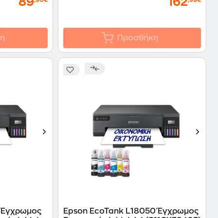
89
162
,90€
,99€
η
Προσθήκη
 Έγχρωμος
Epson EcoTank L18050 Έγχρωμος