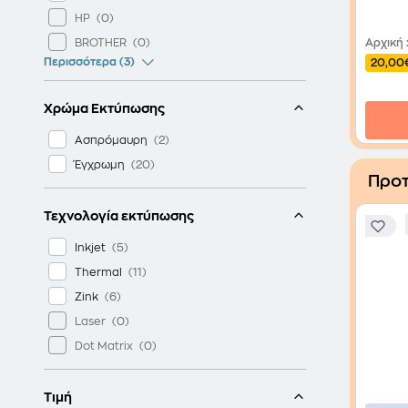
HP
BROTHER
Αρχική
Περισσότερα (3)
20,00
Χρώμα Εκτύπωσης
Ασπρόμαυρη
Έγχρωμη
Προτ
Τεχνολογία εκτύπωσης
Inkjet
Thermal
Zink
Laser
Dot Matrix
Τιμή