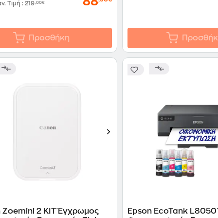
88
αν. Τιμή
:
219
,00€
Προσθήκη
Προσθήκ
 Zoemini 2 KIT Έγχρωμος
Epson EcoTank L8050