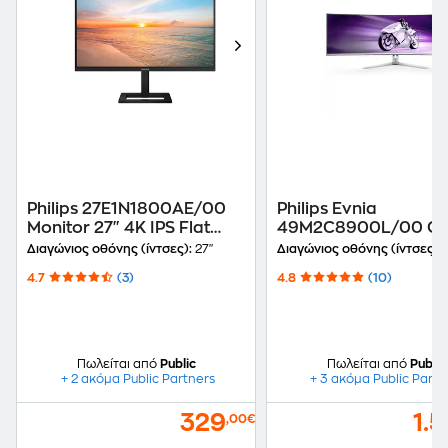
Philips 27E1N1800AE/00
Philips Evnia
Monitor 27" 4K IPS Flat
49M2C8900L/00 G
60Hz 4 ms
Monitor 48.9" 5K OL
Διαγώνιος οθόνης (ίντσες):
27"
Διαγώνιος οθόνης (ίντσες):
Curved 144Hz 0,03 
4.7
(3)
4.8
(10)
Πωλείται από
Public
Πωλείται από
Public
+ 2 ακόμα Public Partners
+ 3 ακόμα Public Partn
329
1.
,00€