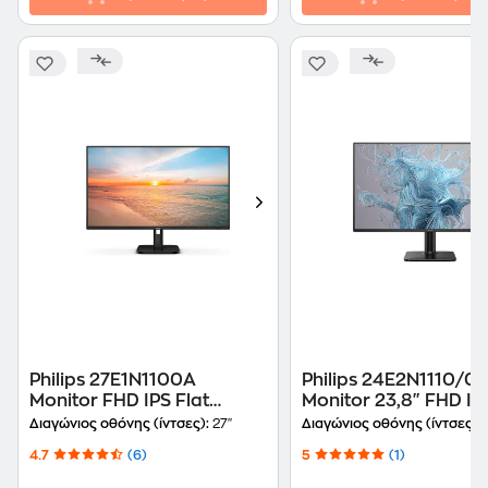
Philips 27E1N1100A
Philips 24E2N1110/0
Monitor FHD IPS Flat
Monitor 23,8" FHD IPS
120Hz 1ms
120Hz 4ms
Διαγώνιος οθόνης (ίντσες):
27"
Διαγώνιος οθόνης (ίντσες):
4.7
(6)
5
(1)