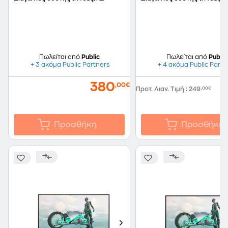
Curved 240Hz 4ms
Πωλείται από
Public
Πωλείται από
Public
+ 3 ακόμα Public Partners
+ 4 ακόμα Public Partn
380
1
,00€
Προτ. Λιαν. Τιμή
:
249
,00€
Προσθήκη
Προσθήκη