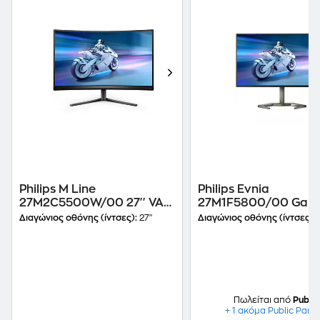
Philips M Line
Philips Evnia
27M2C5500W/00 27'' VA
27M1F5800/00 Gam
Curved 240Hz 1ms
Monitor 27'' 4K UHD
Διαγώνιος οθόνης (ίντσες):
27"
Διαγώνιος οθόνης (ίντσες):
IPS Flat 144Hz 1ms
Πωλείται από
Public
+ 1 ακόμα Public Part