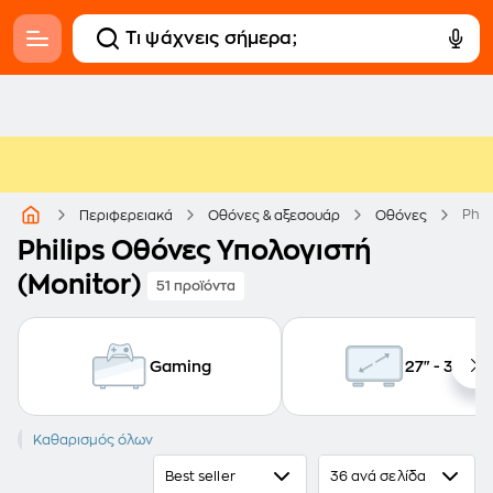
Phil
Περιφερειακά
Οθόνες & αξεσουάρ
Οθόνες
Philips Οθόνες Υπολογιστή
(Monitor)
51 προϊόντα
Gaming
27" - 32.9"
PHILIPS
Καθαρισμός όλων
Best seller
36 ανά σελίδα