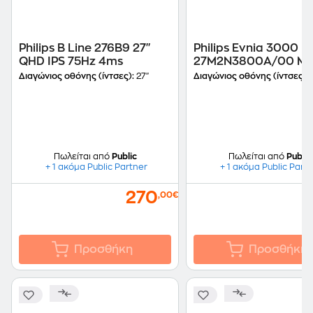
Philips B Line 276B9 27"
Philips Evnia 3000
QHD IPS 75Hz 4ms
27M2N3800A/00 Mon
27" 4K Ultra HD IPS F
Διαγώνιος οθόνης (ίντσες):
27"
Διαγώνιος οθόνης (ίντσες):
320Hz 1ms
Πωλείται από
Public
Πωλείται από
Public
+ 1 ακόμα Public Partner
+ 1 ακόμα Public Part
270
,00€
Προσθήκη
Προσθήκη