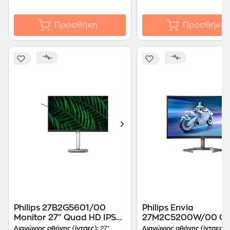
Προσθήκη
Προσθήκη
Philips 27B2G5601/00
Philips Envia
Monitor 27" Quad HD IPS
27M2C5200W/00 G
Flat 100Hz 4ms
Monitor 27'' FHD VA
Διαγώνιος οθόνης (ίντσες):
27"
Διαγώνιος οθόνης (ίντσες):
2