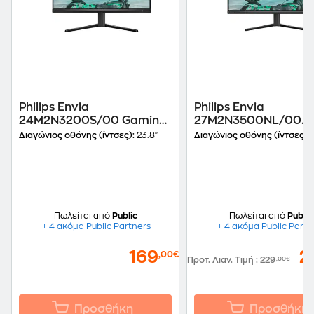
Philips Envia
Philips Envia
24M2N3200S/00 Gaming
27M2N3500NL/00
Monitor 23.8'' FHD IPS Flat
Gaming Monitor 27''
Διαγώνιος οθόνης (ίντσες):
23.8"
Διαγώνιος οθόνης (ίντσες):
2
180Hz 1ms
VA Flat 180Hz 1ms
Πωλείται από
Public
Πωλείται από
Public
+ 4 ακόμα Public Partners
+ 4 ακόμα Public Partn
169
2
,00€
Προτ. Λιαν. Τιμή
:
229
,00€
Προσθήκη
Προσθήκη