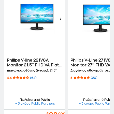
Philips V-line 221V8A
Philips V-Line 271V8
Monitor 21.5'' FHD VA Flat
Monitor 27'' FHD VA F
75Hz 4ms
75Hz 4ms
Διαγώνιος οθόνης (ίντσες):
21.5"
Διαγώνιος οθόνης (ίντσες):
4.4
(64)
5
(20)
Πωλείται από
Public
Πωλείται από
Public
+ 3 ακόμα Public Partners
+ 3 ακόμα Public Partn
,00€