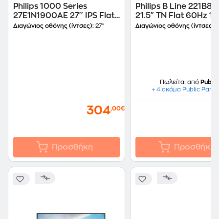
Philips 1000 Series
Philips B Line 221B8
27E1N1900AE 27'' IPS Flat
21.5" TN Flat 60Hz 1 
60Hz 4 ms
Διαγώνιος οθόνης (ίντσες):
27"
Διαγώνιος οθόνης (ίντσες):
2
Πωλείται από
Public
+ 4 ακόμα Public Partn
304
,00€
Προσθήκη
Προσθήκη