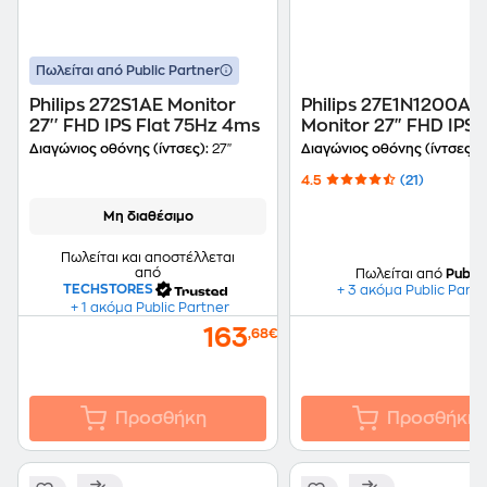
Πωλείται από Public Partner
Philips 272S1AE Monitor
Philips 27E1N1200A/
27'' FHD IPS Flat 75Hz 4ms
Monitor 27" FHD IPS F
120Hz 4ms
Διαγώνιος οθόνης (ίντσες):
27''
Διαγώνιος οθόνης (ίντσες):
4.5
(21)
Μη διαθέσιμο
Πωλείται και αποστέλλεται
από
Πωλείται από
Public
TECHSTORES
+ 3 ακόμα Public Partn
+ 1 ακόμα Public Partner
163
,68€
Προσθήκη
Προσθήκη