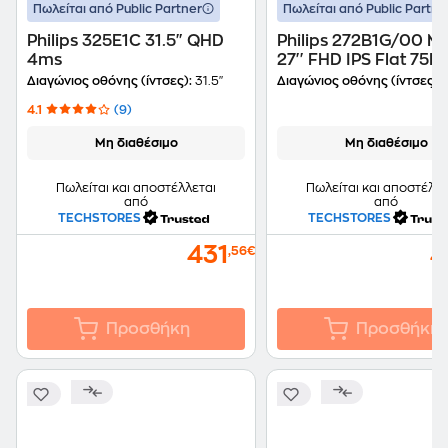
Πωλείται από Public Partner
Πωλείται από Public Partne
Philips 325E1C 31.5" QHD
Philips 272B1G/00 Mo
4ms
27'' FHD IPS Flat 75
Διαγώνιος οθόνης (ίντσες):
31.5"
Διαγώνιος οθόνης (ίντσες):
2
4.1
(9)
Μη διαθέσιμο
Μη διαθέσιμο
Πωλείται και αποστέλλεται
Πωλείται και αποστέλλε
από
από
TECHSTORES
TECHSTORES
431
4
,56€
Προσθήκη
Προσθήκη