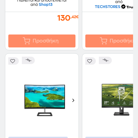
Πωλείται και αποστέλλεται
από
από
Shop13
TECHSTORES
130
,42€
Προσθήκη
Προσθήκη