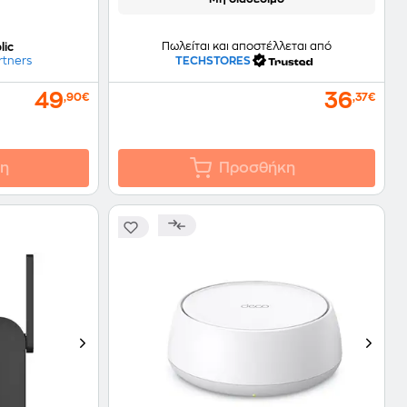
Πωλείται και αποστέλλεται από
lic
TECHSTORES
rtners
49
36
,90€
,37€
η
Προσθήκη