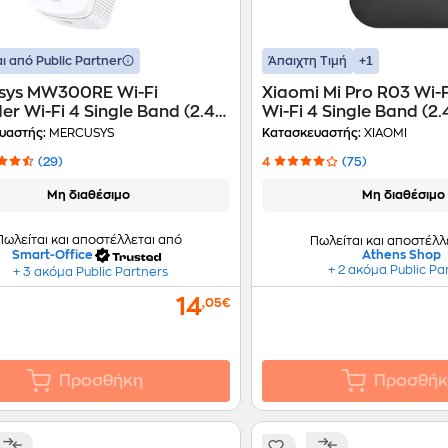
+1
ι από Public Partner
Άπαιχτη Τιμή
sys MW300RE Wi-Fi
Xiaomi Mi Pro R03 Wi-F
er Wi-Fi 4 Single Band (2.4
Wi-Fi 4 Single Band (2.
300Mbps
300Mbps
υαστής:
MERCUSYS
Κατασκευαστής:
XIAOMI
(29)
4
(75)
Μη διαθέσιμο
Μη διαθέσιμο
Πωλείται και αποστέλλεται από
Πωλείται και αποστέλλ
Smart-Office
Athens Shop
+ 2 ακόμα Public Pa
+ 3 ακόμα Public Partners
14
,05€
Προσθήκη
Προσθήκ