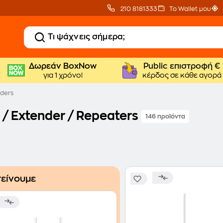
210 8181333
Το Wallet μου
Δωρεάν BoxNow
Public επιστροφή €
για 1 χρόνο!
κέρδος σε κάθε αγορά
nders
 / Extender / Repeaters
146 προϊόντα
είνουμε