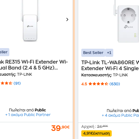
eller
+1
Best Seller
nk RE315 Wi-Fi Extender Wi-
TP-Link TL-WA860RE W
Dual Band (2.4 & 5 GHz)
Extender Wi‑Fi 4 Singl
Mbps
GHz) 300 Mbps
ευαστής:
TP-LINK
Κατασκευαστής:
TP-LINK
(91)
4.5
(630)
Πωλείται από
Public
Πωλείται από
Pub
+ 1 ακόμα Public Partner
+ 4 ακόμα Public Pa
39
Αρχική
:
24
,90€
,90€
4,91€
έκπτωση