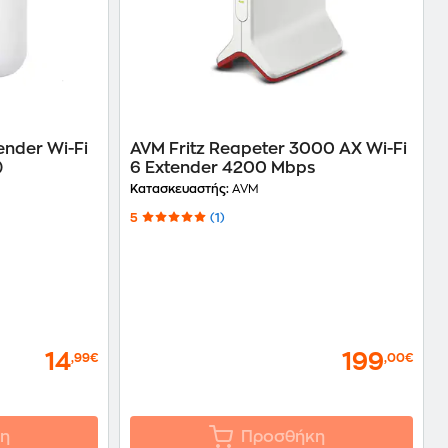
ender Wi-Fi
AVM Fritz Reapeter 3000 AX Wi-Fi
)
6 Extender 4200 Mbps
Κατασκευαστής:
AVM
5
(1)
14
199
,99€
,00€
η
Προσθήκη