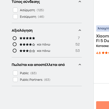
Τύπος σύνδεσης
Ασύρματη
Ενσύρματη
Άπαιχτη
Αξιολόγηση
Xiaomi
7
Fi 5 D
52
και πάνω
867M
Κατασκε
53
και πάνω
4.8
Πωλείται και αποστέλλεται από
Public
Public Partners