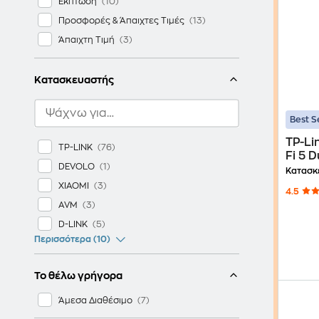
Έκπτωση
Προσφορές & Άπαιχτες Τιμές
Άπαιχτη Τιμή
Κατασκευαστής
Best S
TP-Li
TP-LINK
Fi 5 
DEVOLO
1200
Κατασκ
XIAOMI
4.5
AVM
D-LINK
Περισσότερα (10)
Το θέλω γρήγορα
Άμεσα Διαθέσιμο