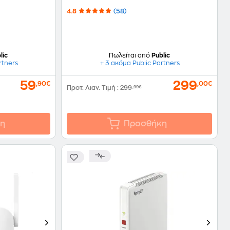
4.8
(58)
lic
Πωλείται από
Public
rtners
+ 3 ακόμα Public Partners
59
299
,90€
,00€
Προτ. Λιαν. Τιμή
:
299
,99€
η
Προσθήκη