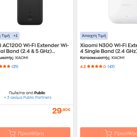
+1
 Τιμή
Άπαιχτη Τιμή
 AC1200 Wi-Fi Extender Wi-
Xiaomi N300 Wi-Fi Ext
ual Band (2.4 & 5 GHz)
4 Single Band (2.4 GHz
bps
υαστής:
XIAOMI
Κατασκευαστής:
XIAOMI
(21)
4.2
(41)
Πωλείται από
Public
+ 3 ακόμα Public Partners
29
,90€
Προσθήκη
Προσθήκ