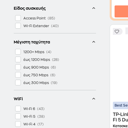
Είδος συσκευής
Access Point
Wi-Fi Extender
Μέγιστη ταχύτητα
1200+ Mbps
έως 1200 Mbps
έως 900 Mbps
έως 750 Mbps
έως 300 Mbps
WiFi
Best Se
Wi‑Fi 6
TP-Lin
Wi-Fi 5
Fi 5 D
Wi-Fi 4
1200
Κατασκε