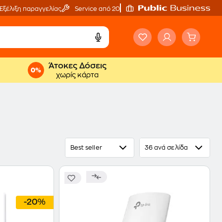
Εξέλιξη παραγγελίας
Service από 20'
Άτοκες Δόσεις
χωρίς κάρτα
Best seller
36 ανά σελίδα
-20%