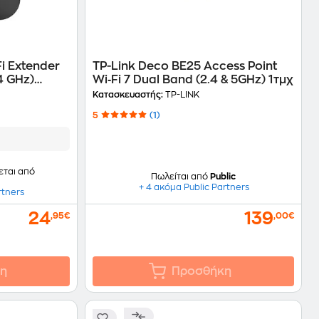
i Extender
TP-Link Deco BE25 Access Point
4 GHz)
Wi‑Fi 7 Dual Band (2.4 & 5GHz) 1τμχ
Κατασκευαστής:
TP-LINK
5
(1)
εται από
Πωλείται από
Public
+ 4 ακόμα Public Partners
rtners
24
139
,95€
,00€
η
Προσθήκη