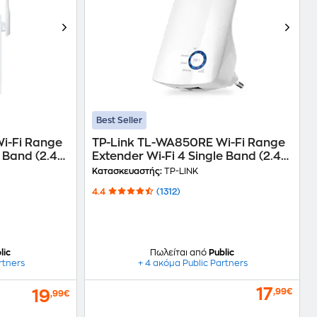
Best Seller
i-Fi Range
TP-Link TL-WA850RE Wi-Fi Range
e Band (2.4
Extender Wi‑Fi 4 Single Band (2.4
GHz) 300 Mbps
Κατασκευαστής:
TP-LINK
4.4
(1312)
lic
Πωλείται από
Public
rtners
+ 4 ακόμα Public Partners
17
,99€
19
,99€