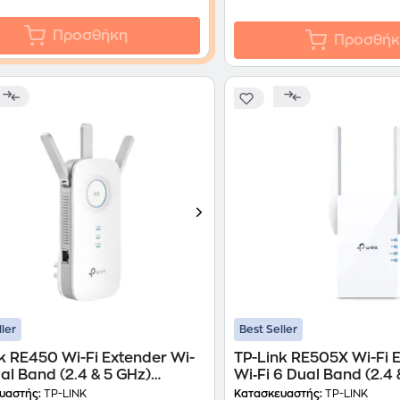
Προσθήκη
Προσθήκ
ller
Best Seller
k RE450 Wi-Fi Extender Wi-
TP-Link RE505X Wi-Fi 
ual Band (2.4 & 5 GHz)
Wi‑Fi 6 Dual Band (2.4 
Mbps
1200Mbps
υαστής:
TP-LINK
Κατασκευαστής:
TP-LINK