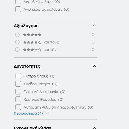
Ακρυλικά φίλτρα
Ανοξείδωτος χάλυβας
Αξιολόγηση
0
0
και πάνω
0
και πάνω
Δυνατότητες
Φίλτρο λίπους
Συνδεσιμότητα
Εντατική Λειτουργία
Χαμηλού Θορύβου
Αυτόματη Ρύθμιση Απορροφ/τητας
Περισσότερα (4)
Ενεργειακή κλάση