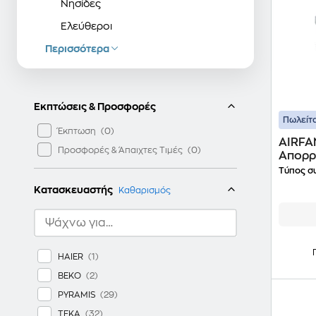
Νησίδες
Ελεύθεροι
Περισσότερα
Πάγκου
Μηχανισμοί Απορρόφησης
Αξεσουάρ Απορροφητήρων
Εκπτώσεις & Προσφορές
Πωλείτα
Έκπτωση
AIRFA
Προσφορές & Άπαιχτες Τιμές
Απορρ
Τύπος σ
Κατασκευαστής
Καθαρισμός
HAIER
BEKO
PYRAMIS
TEKA