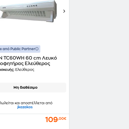
ι από Public Partner
N TC60WH 60 cm Λευκό
οφητήρας Ελεύθερος
υσκευής:
Ελεύθερος
Μη διαθέσιμο
Πωλείται και αποστέλλεται από
jkazakos
109
,00€