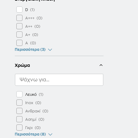
D
A+++
A++
A+
A
Περισσότερα (3)
Χρώμα
Λευκό
Inox
Ανθρακί
Ασημί
Γκρι
Περισσότερα (8)