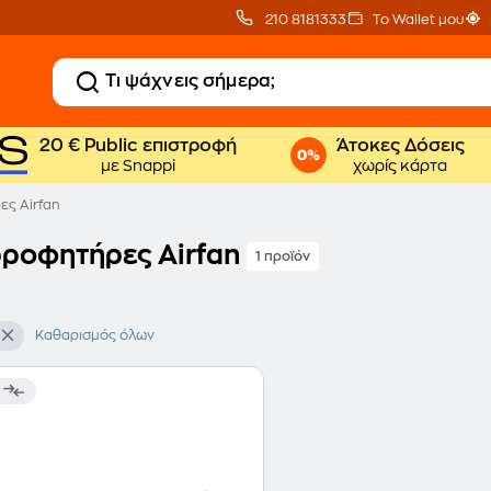
210 8181333
Το Wallet μου
20 € Public επιστροφή
Άτοκες Δόσεις
με Snappi
χωρίς κάρτα
ς Airfan
ροφητήρες Airfan
1 προϊόν
Καθαρισμός όλων