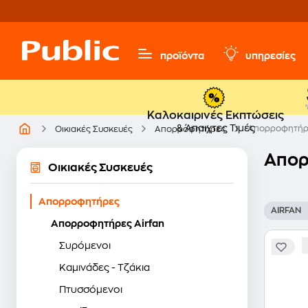
προϊόντα
υπηρεσίες
Καλοκαιρινές Εκπτώσεις
& Άπαιχτες Τιμές
Απορροφητήρε
Οικιακές Συσκευές
Απορροφητήρες
Απορ
Οικιακές Συσκευές
Απορροφητήρες
AIRFAN
Απορροφητήρες Airfan
Συρόμενοι
Καμινάδες - Τζάκια
Πτυσσόμενοι