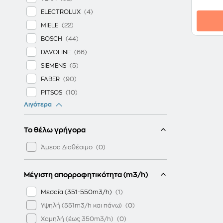
ELECTROLUX
MIELE
BOSCH
DAVOLINE
SIEMENS
FABER
PITSOS
Λιγότερα
AEG
NEFF
Το θέλω γρήγορα
FRANKE
CANDY
Άμεσα Διαθέσιμο
LA GERMANIA
GORENJE
Μέγιστη απορροφητικότητα (m3/h)
WHIRLPOOL
Μεσαία (351-550m3/h)
INDESIT
Υψηλή (551m3/h και πάνω)
TESLA
Χαμηλή (έως 350m3/h)