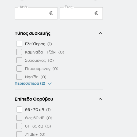
Από
Έως
€
€
Τύπος συσκευής
Ελεύθερος
Καμινάδα - Τζάκι
Συρόμενος
Πτυσσόμενος
Νησίδα
Περισσότερα (2)
Επίπεδο Θορύβου
66 - 70 dB
έως 60 dB
61 - 65 dB
71 dB +