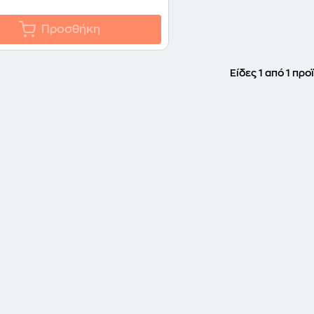
Προσθήκη
Είδες 1 από 1 προ