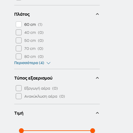
ELICA
AIRFAN
Πλάτος
60 cm
40 cm
50 cm
70 cm
80 cm
Περισσότερα (4)
Τύπος εξαερισμού
Εξαγωγή αέρα
Ανακύκλωση αέρα
Τιμή