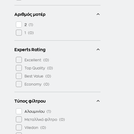
Αριθμός μοτέρ
2
1
Experts Rating
Excellent
Top Quality
Best Value
Economy
Τύπος φίλτρου
Αλουμινίου
Μεταλλικό φίλτρο
Viledon