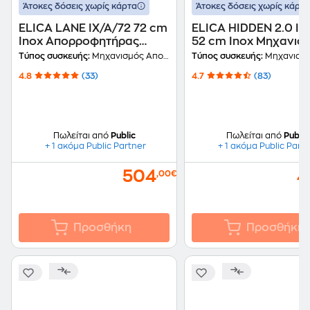
Άτοκες δόσεις χωρίς κάρτα
Άτοκες δόσεις χωρίς κάρτα
ELICA LANE IX/A/72 72 cm
ELICA HIDDEN 2.0 IX
Inox Απορροφητήρας
52 cm Inox Μηχανισ
Μηχανισμός
Απορρόφησης
Τύπος συσκευής:
Μηχανισμός Απορρόφησης
Τύπος συσκευής:
Μηχανισμός Απο
Απορρόφησης
4.8
(33)
4.7
(83)
Πωλείται από
Public
Πωλείται από
Public
+ 1 ακόμα Public Partner
+ 1 ακόμα Public Part
504
4
,00€
Προσθήκη
Προσθήκη