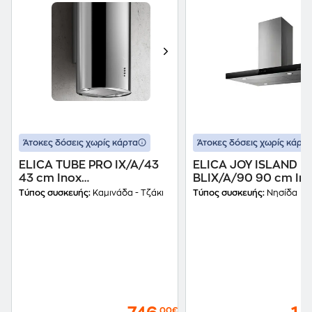
Άτοκες δόσεις χωρίς κάρτα
Άτοκες δόσεις χωρίς κάρτα
ELICA TUBE PRO IX/A/43
ELICA JOY ISLAND
43 cm Inox
BLIX/A/90 90 cm In
Απορροφητήρας Καμινάδα
Απορροφητήρας Νησ
Τύπος συσκευής:
Καμινάδα - Τζάκι
Τύπος συσκευής:
Νησίδα
- Τζάκι
,00€