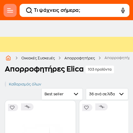
Απορροφητήρες
Οικιακές Συσκευές
Απορροφητήρες
Απορροφητήρες Elica
103 προϊόντα
ELICA
Καθαρισμός όλων
Best seller
36 ανά σελίδα