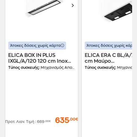
Άτοκες δόσεις χωρίς κάρτα
Άτοκες δόσεις χωρίς κάρτα
ELICA BOX IN PLUS
ELICA ERA C BL/A/72
IXGL/A/120 120 cm Inox
cm Μαύρο
Μηχανισμός
Απορροφητήρας
Τύπος συσκευής:
Μηχανισμός Απορρόφησης
Τύπος συσκευής:
Μηχανισμός Απο
Απορρόφησης
Μηχανισμός
Απορρόφησης
635
,00€
Προτ. Λιαν. Τιμή
:
669
,00€