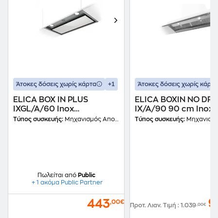
+1
Άτοκες δόσεις χωρίς κάρτα
Άτοκες δόσεις χωρίς κάρτα
ELICA BOX IN PLUS
ELICA BOXIN NO DRI
IXGL/A/60 Inox
IX/A/90 90 cm Inox
Μηχανισμός
Απορροφητήρας
Τύπος συσκευής:
Μηχανισμός Απορρόφησης
Τύπος συσκευής:
Μηχανισμός Απο
Απορρόφησης
Μηχανισμός
Απορρόφησης
Πωλείται από
Public
+ 1 ακόμα Public Partner
9
443
,00€
Προτ. Λιαν. Τιμή
:
1.039
,00€