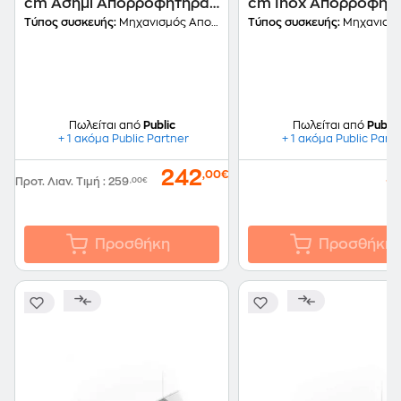
cm Ασημί Απορροφητήρας
cm Inox Απορροφητ
Μηχανισμός
Μηχανισμός
Τύπος συσκευής:
Μηχανισμός Απορρόφησης
Τύπος συσκευής:
Μηχανισμός Απο
Απορρόφησης
Απορρόφησης
Πωλείται από
Public
Πωλείται από
Public
+ 1 ακόμα Public Partner
+ 1 ακόμα Public Part
242
3
,00€
Προτ. Λιαν. Τιμή
:
259
,00€
Προσθήκη
Προσθήκη