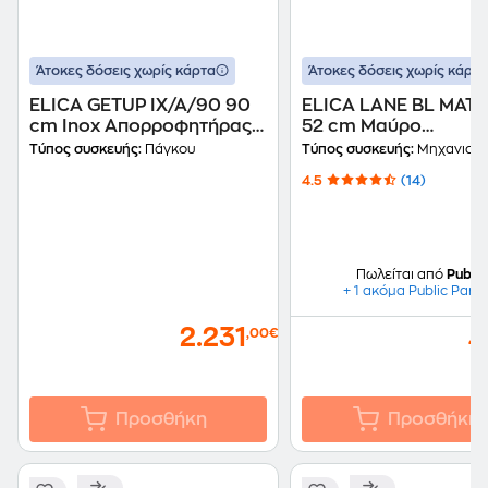
Άτοκες δόσεις χωρίς κάρτα
Άτοκες δόσεις χωρίς κάρτα
ELICA GETUP IX/A/90 90
ELICA LANE BL MAT/
cm Inox Απορροφητήρας
52 cm Μαύρο
Πάγκου
Απορροφητήρας
Τύπος συσκευής:
Πάγκου
Τύπος συσκευής:
Μηχανισμός Απο
Μηχανισμός
4.5
(14)
Απορρόφησης
Πωλείται από
Public
+ 1 ακόμα Public Part
2.231
4
,00€
Προσθήκη
Προσθήκη