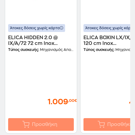
Άτοκες δόσεις χωρίς κάρτα
Άτοκες δόσεις χωρίς κάρτα
ELICA HIDDEN 2.0 @
ELICA BOXIN LX/IX/
IX/A/72 72 cm Inox
120 cm Inox
Μηχανισμός
Απορροφητήρας
Τύπος συσκευής:
Μηχανισμός Απορρόφησης
Τύπος συσκευής:
Μηχανισμός Απο
Απορρόφησης
Μηχανισμός
Απορρόφησης
1.009
4
,00€
Προσθήκη
Προσθήκη