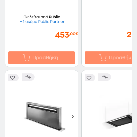
Πωλείται από
Public
+ 1 ακόμα Public Partner
2.
453
,00€
Προσθήκη
Προσθήκη