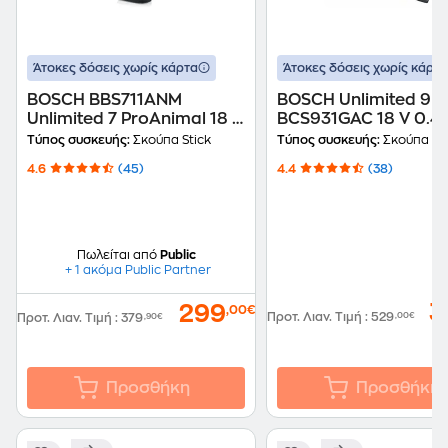
Άτοκες δόσεις χωρίς κάρτα
Άτοκες δόσεις χωρίς κάρτα
BOSCH BBS711ANM
BOSCH Unlimited 9
Unlimited 7 ProAnimal 18 V
BCS931GAC 18 V 0.4 
0.3 L Κόκκινη Σκούπα
Graphite Σκούπα Sti
Τύπος συσκευής:
Σκούπα Stick
Τύπος συσκευής:
Σκούπα Sti
Stick
4.6
(45)
4.4
(38)
Πωλείται από
Public
+ 1 ακόμα Public Partner
3
299
,00€
Προτ. Λιαν. Τιμή
:
529
,00€
Προτ. Λιαν. Τιμή
:
379
,90€
Προσθήκη
Προσθήκη