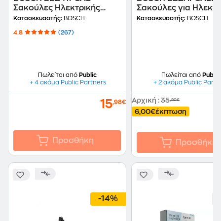
Σακούλες Ηλεκτρικής
Σακούλες για Ηλεκτρ
Σκούπας
Σκούπα
Κατασκευαστής:
BOSCH
Κατασκευαστής:
BOSCH
4.8
(267)
Πωλείται από
Public
Πωλείται από
Public
+ 4 ακόμα Public Partners
+ 2 ακόμα Public Partn
Αρχική
:
35
,90€
15
,98€
6,00€
έκπτωση
Προσθήκη
Προσθήκη
-14%