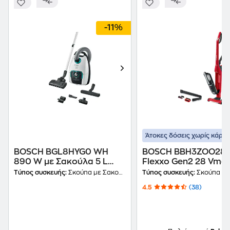
-11%
Άτοκες δόσεις χωρίς κάρτα
BOSCH BGL8HYG0 WH
BOSCH BBH3ZOO28
890 W με Σακούλα 5 L
Flexxo Gen2 28 Vma
Λευκό Ηλεκτρική Σκούπα
ProAnimal Series 4 2
Τύπος συσκευής:
Σκούπα με Σακούλα
Τύπος συσκευής:
Σκούπα Sti
0.4 L Κόκκινη Σκούπ
4.5
(38)
Stick