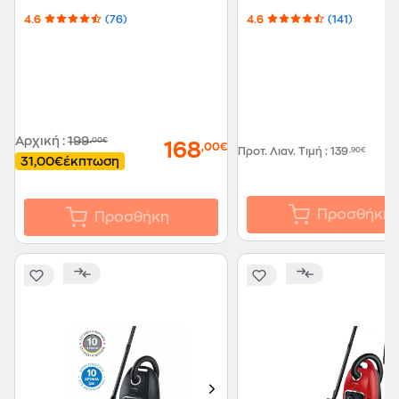
4.6
(76)
4.6
(141)
Αρχική
:
199
,00€
168
,00€
Προτ. Λιαν. Τιμή
:
139
,90€
31,00€
έκπτωση
Προσθήκη
Προσθήκη