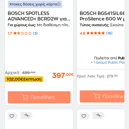
Άτοκες δόσεις χωρίς κάρτα
BOSCH SPOTLESS
BOSCH BGS41SIL66
ADVANCED+ BCRD2W για
ProSilence 600 W μ
Σκούπισμα και
2.4 L Μαύρη Ηλεκτρι
Για χώρους έως:
Μη διαθέσιμη πληροφορία
Τύπος συσκευής:
Σκούπα με
Σφουγγάρισμα Λευκό
Σκούπα
1.7
(3)
4.8
(16)
Σκούπα Ρομπότ
Πωλείται από
Public
+ 1 ακόμα Public Part
Αρχική
:
499
,00€
397
,00€
Προτ. Λιαν. Τιμή
:
279
,91€
102,00€
έκπτωση
Προσθήκη
Προσθήκη