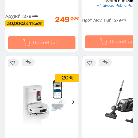
Πωλείται από
Public
+ 1 ακόμα Public Part
Αρχική
:
279
,00€
249
,00€
Προτ. Λιαν. Τιμή
:
279
,91€
30,00€
έκπτωση
Προσθήκη
Προσθήκη
-20%