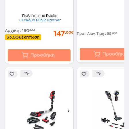
Πωλείται από
Public
+ 1 ακόμα Public Partner
Αρχική
:
180
,00€
147
,00€
Προτ. Λιαν. Τιμή
:
99
,89€
33,00€
έκπτωση
Προσθήκη
Προσθήκη