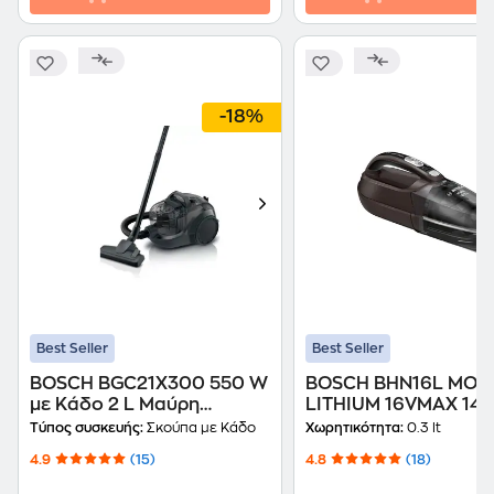
-18%
Best Seller
Best Seller
BOSCH BGC21X300 550 W
BOSCH BHN16L MOV
με Κάδο 2 L Μαύρη
LITHIUM 16VMAX 14.
Ηλεκτρική Σκούπα
0.3 lt Γραφίτης Σκου
Τύπος συσκευής:
Σκούπα με Κάδο
Χωρητικότητα:
0.3 lt
Χειρός
4.9
(15)
4.8
(18)