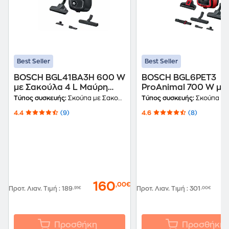
Best Seller
Best Seller
BOSCH BGL41BA3H 600 W
BOSCH BGL6PET3
με Σακούλα 4 L Μαύρη
ProAnimal 700 W με
Ηλεκτρική Σκούπα
Σακούλα 4 L Κόκκιν
Τύπος συσκευής:
Σκούπα με Σακούλα
Τύπος συσκευής:
Σκούπα με Σ
Ηλεκτρική Σκούπα
4.4
(9)
4.6
(8)
160
,00€
Προτ. Λιαν. Τιμή
:
189
,91€
Προτ. Λιαν. Τιμή
:
301
,00€
Προσθήκη
Προσθήκη