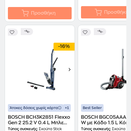
Προσθήκη
Προσθήκη
-16%
+1
Άτοκες δόσεις χωρίς κάρτα
Best Seller
BOSCH BCH3K2851 Flexxo
BOSCH BGC05AAA2 
Gen 2 25.2 V 0.4 L Μπλε
W με Κάδο 1.5 L Κόκ
Σκούπα Stick
Ηλεκτρική Σκούπα
Τύπος συσκευής:
Σκούπα Stick
Τύπος συσκευής:
Σκούπα με