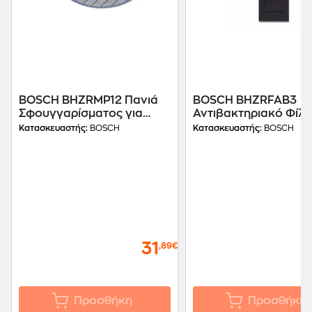
BOSCH BHZRMP12 Πανιά
BOSCH BHZRFAB3
Σφουγγαρίσματος για
Αντιβακτηριακό Φίλτ
Σκούπες Ρομπότ Spotless
Σκούπες Ρομπότ Spot
Κατασκευαστής:
BOSCH
Κατασκευαστής:
BOSCH
31
,89€
Προσθήκη
Προσθήκη