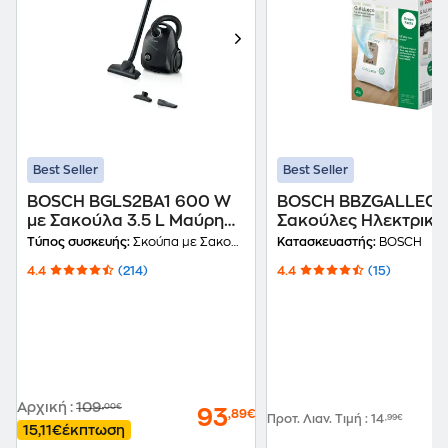
Best Seller
Best Seller
BOSCH BGLS2BA1 600 W
BOSCH BBZGALLEC
με Σακούλα 3.5 L Μαύρη
Σακούλες Ηλεκτρική
Ηλεκτρική Σκούπα
Σκούπας
Τύπος συσκευής:
Σκούπα με Σακούλα
Κατασκευαστής:
BOSCH
4.4
(214)
4.4
(15)
Αρχική
:
109
,00€
93
,89€
Προτ. Λιαν. Τιμή
:
14
,99€
15,11€
έκπτωση