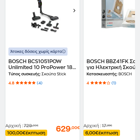
Άτοκες δόσεις χωρίς κάρτα
BOSCH BCS1051POW
BOSCH BBZ41FK Σακ
Unlimited 10 ProPower 18
για Ηλεκτρική Σκούπ
V 0.4 L Μαύρη Σκούπα
Τύπος συσκευής:
Σκούπα Stick
Κατασκευαστής:
BOSCH
Stick
4.8
(4)
4
(1)
Αρχική
:
729
Αρχική
:
17
,00€
,99€
629
,00€
100,00€
έκπτωση
6,00€
έκπτωση