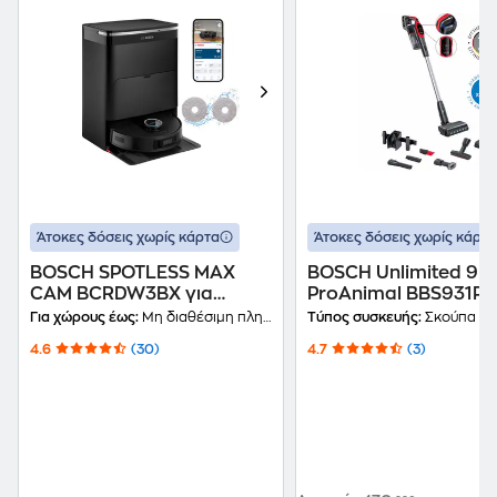
Άτοκες δόσεις χωρίς κάρτα
Άτοκες δόσεις χωρίς κάρτα
BOSCH SPOTLESS MAX
BOSCH Unlimited 9
CAM BCRDW3BX για
ProAnimal BBS931PET
Σκούπισμα και
0.4 L Κόκκινη Σκούπ
Για χώρους έως:
Μη διαθέσιμη πληροφορία
Τύπος συσκευής:
Σκούπα Sti
Σφουγγάρισμα Μαύρο
Stick
4.6
(30)
4.7
(3)
Σκούπα Ρομπότ