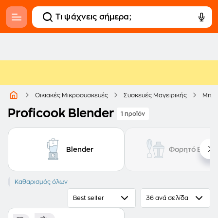
Οικιακές Μικροσυσκευές
Συσκευές Μαγειρικής
Μπλέ
Proficook Blender
1 προϊόν
Blender
Φορητό Blend
PROFICOOK
Καθαρισμός όλων
Best seller
36 ανά σελίδα