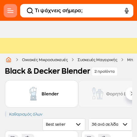
Οικιακές Μικροσυσκευές
Συσκευές Μαγειρικής
Μπλέ
Black & Decker Blender
2 προϊόντα
Blender
Φορητό Blend
BLACK & DECKER
Καθαρισμός όλων
Best seller
36 ανά σελίδα