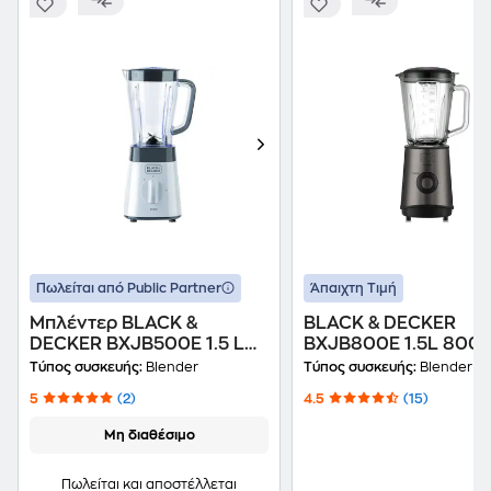
Πωλείται από Public Partner
Άπαιχτη Τιμή
Μπλέντερ BLACK &
BLACK & DECKER
DECKER BXJB500E 1.5 L
BXJB800E 1.5L 800
500 W Λευκό
Μπλέντερ
Τύπος συσκευής:
Blender
Τύπος συσκευής:
Blender
5
(2)
4.5
(15)
Μη διαθέσιμο
Πωλείται και αποστέλλεται