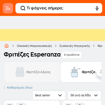
Οικιακές Μικροσυσκευές
Συσκευές Μαγειρικής
Φριτ
Φριτέζες Esperanza
2 προϊόντα
Φριτέζα Αέρος
Φριτέζα Λαδι
ESPERANZA
Καθαρισμός όλων
Best seller
36 ανά σελίδα