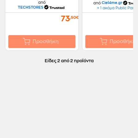
από
από
Ciel4me.gr
TECHSTORES
+ 1 ακόμα Public Part
73
,50€
Προσθήκη
Προσθήκη
Είδες 2 από 2 προϊόντα