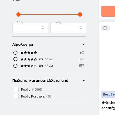
Από
Έως
€
€
Αξιολόγηση
90
142
και πάνω
157
και πάνω
Πωλείται και αποστέλλεται από
Public
Best Se
Public Partners
B-Sides
Καλλιτέχ