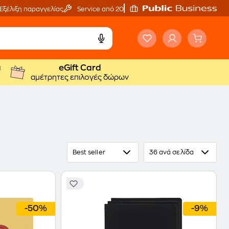
Εξέλιξη παραγγελίας
Service από 20'
ά
eGift Card
αμέτρητες επιλογές δώρων
Best seller
36 ανά σελίδα
-50%
-9%