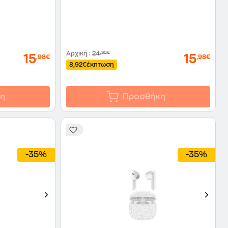
Αρχική
:
24
,90€
15
15
,98€
,98€
8,92€
έκπτωση
η
Προσθήκη
-35%
-35%