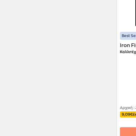
Best Se
Iron Fi
Καλλιτέχ
Αρχική
:
9,09€
έ