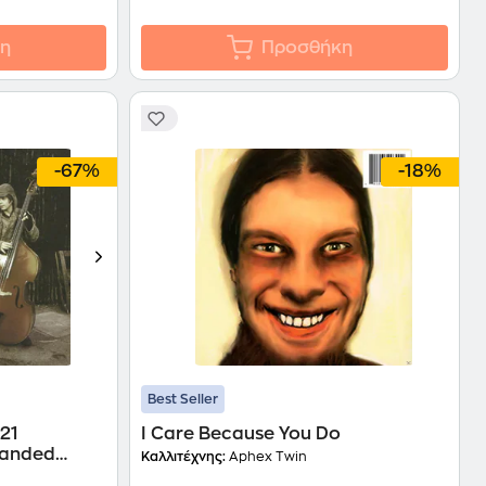
η
Προσθήκη
-67%
-18%
Best Seller
021
I Care Because You Do
panded
Καλλιτέχνης:
Aphex Twin