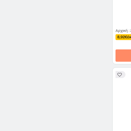
Αρχική
:
8,92€
έ