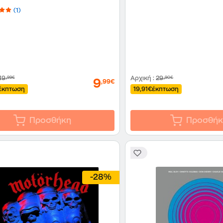
(1)
19
,99€
Αρχική
:
29
,90€
9
,99€
έκπτωση
19,91€
έκπτωση
Προσθήκη
Προσθήκ
-28%