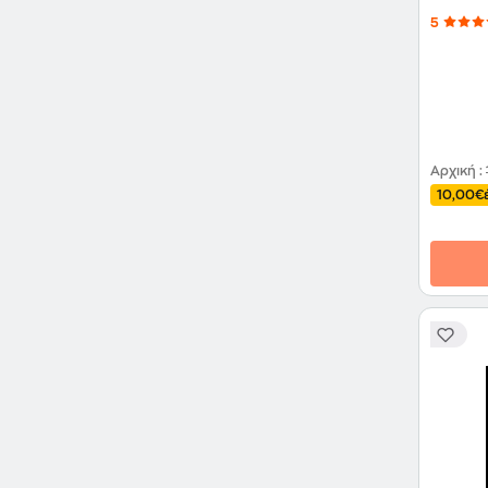
5
Αρχική
:
10,00€