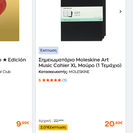
Έκπτωση
b ★ Edición
Σημειωματάριο Moleskine Art
Music Cahier XL Μαύρο (1 Τεμάχιο)
l Club
Κατασκευαστής:
MOLESKINE
5
(1)
Αρχική
:
22
,90€
9
20
,99€
,89€
2,01€
έκπτωση