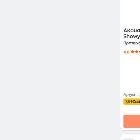
Ακουσ
Showy 
Προτειν
4.6
Αρχική
:
7,91€
έκ