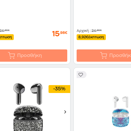
24
,90€
Αρχική
:
24
,90€
15
,98€
κπτωση
8,92€
έκπτωση
Προσθήκη
Προσθήκ
-35%