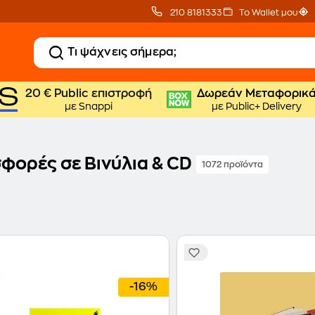
210 8181333
Το Wallet μου
20 € Public επιστροφή
Δωρεάν Μεταφορικ
με Snappi
με Public+ Delivery
φορές σε Βινύλια & CD
1072 προϊόντα
-16%