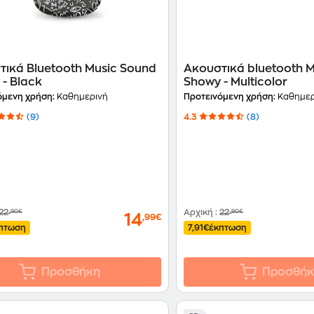
τικά Bluetooth Music Sound
Ακουστικά bluetooth 
- Black
Showy - Multicolor
όμενη χρήση:
Καθημερινή
Προτεινόμενη χρήση:
Καθημερ
(9)
4.3
(8)
22
,90€
Αρχική
:
22
,90€
14
,99€
πτωση
7,91€
έκπτωση
Προσθήκη
Προσθήκ