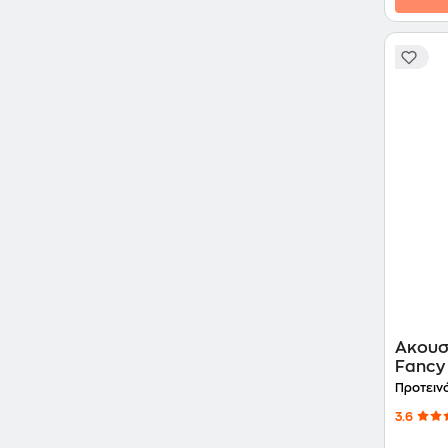
Ακουσ
Fancy 
Προτειν
3.6