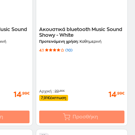
Music Sound
Ακουστικά bluetooth Music Sound
Showy - White
ινή
Προτεινόμενη χρήση:
Καθημερινή
4.1
(10)
Αρχική
:
22
,90€
14
14
,99€
,99€
7,91€
έκπτωση
η
Προσθήκη