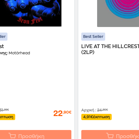
ller
Best Seller
st
LIVE AT THE HILLCRES
(2LP)
νης:
Motörhead
31
,99€
Αρχική
:
24
,90€
22
,90€
κπτωση
4,91€
έκπτωση
Προσθήκη
Προσθήκ