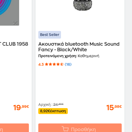
Best Seller
T CLUB 1958
Ακουστικά bluetooth Music Sound
Fancy - Black/White
Προτεινόμενη χρήση:
Καθημερινή
4.3
(16)
Αρχική
:
24
,90€
19
15
,99€
,98€
8,92€
έκπτωση
η
Προσθήκη