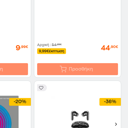
Αρχική
:
54
,89€
9
44
,99€
,90€
9,99€
έκπτωση
η
Προσθήκη
-20%
-36%