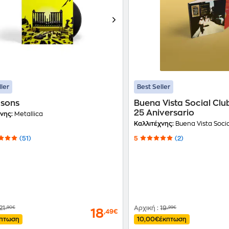
ller
Best Seller
asons
Buena Vista Social Clu
25 Aniversario
νης:
Metallica
Καλλιτέχνης:
Buena Vista Socia
(51)
5
(2)
21
,90€
Αρχική
:
19
,99€
18
,49€
πτωση
10,00€
έκπτωση