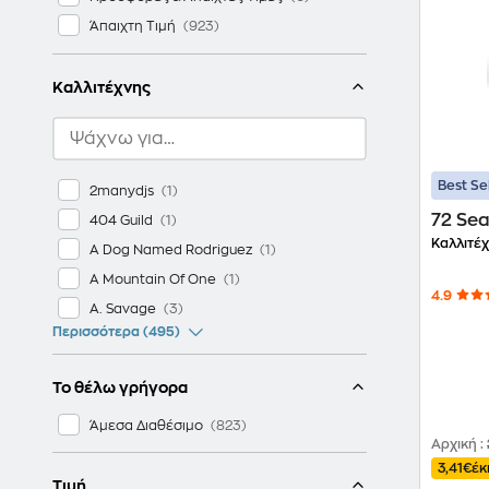
Άπαιχτη Τιμή
Καλλιτέχνης
Best Se
2manydjs
72 Se
404 Guild
Καλλιτέχ
A Dog Named Rodriguez
A Mountain Of One
4.9
A. Savage
Περισσότερα (495)
Το θέλω γρήγορα
Άμεσα Διαθέσιμο
Αρχική
:
3,41€
έκ
Τιμή