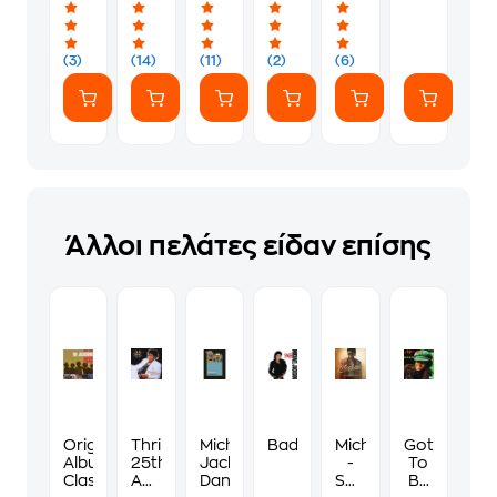
Picture
(3)
(14)
(11)
(2)
(6)
Άλλοι πελάτες είδαν επίσης
Original
Thriller
Michael
Bad
Michael
Got
Album
25th
Jackson's
-
To
Classics
Anniversary
Dangerous
Songs
Be