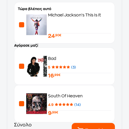
Τώρα βλέπεις αυτό
Michael Jackson's This Is It
24
,90€
Αγόρασε μαζί
Bad
5
(3)
16
,99€
South Of Heaven
4.9
(14)
9
,99€
Σύνολο