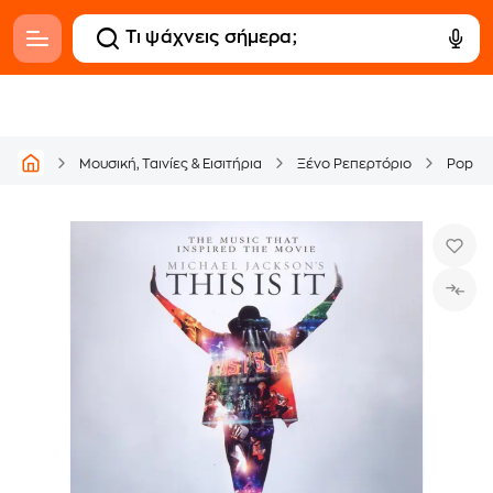
Μουσική, Ταινίες & Εισιτήρια
Ξένο Ρεπερτόριο
Pop